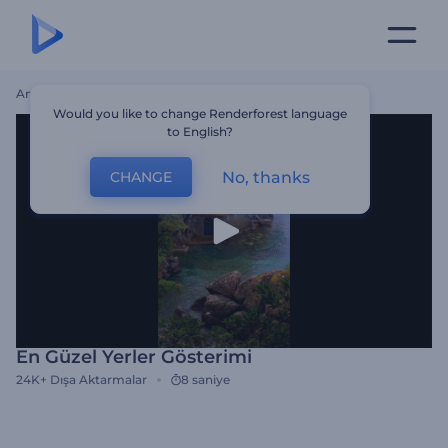
Ana Sayfa
Şablonlar
En Güzel Yerler Gösterimi
Would you like to change Renderforest language
to English?
No, thanks
CHANGE
En Güzel Yerler Gösterimi
24K+
Dışa Aktarmalar
8 saniye