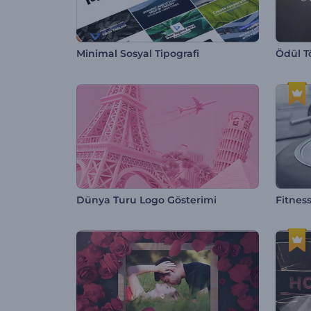
Minimal Sosyal Tipografi
Ödül T
Dünya Turu Logo Gösterimi
Fitnes