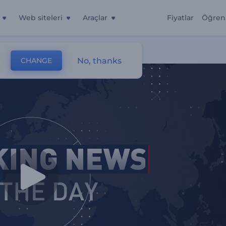
Web siteleri
Araçlar
Fiyatlar
Öğren
No, thanks
CHANGE