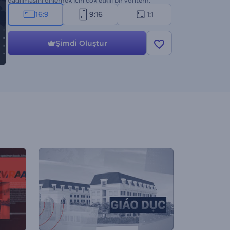
dağılmasını önlemek için çok etkili bir yöntem.
Hemen oluşturun ve haber sunumuna level atlatın.
16:9
9:16
1:1
Şi̇mdi̇ Oluştur