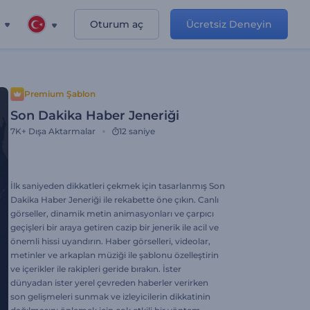
Oturum aç
Ücretsiz Deneyin
Premium Şablon
Son Dakika Haber Jeneriği
7K+
Dışa Aktarmalar
12 saniye
İlk saniyeden dikkatleri çekmek için tasarlanmış Son
Dakika Haber Jeneriği ile rekabette öne çıkın. Canlı
görseller, dinamik metin animasyonları ve çarpıcı
geçişleri bir araya getiren cazip bir jenerik ile acil ve
önemli hissi uyandırın. Haber görselleri, videolar,
metinler ve arkaplan müziği ile şablonu özelleştirin
ve içerikler ile rakipleri geride bırakın. İster
dünyadan ister yerel çevreden haberler verirken
son gelişmeleri sunmak ve izleyicilerin dikkatinin