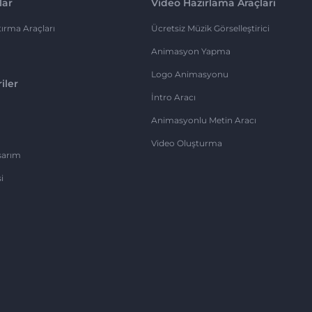
lar
Video Hazırlama Araçları
ırma Araçları
Ücretsiz Müzik Görselleştirici
Animasyon Yapma
Logo Animasyonu
iler
İntro Aracı
Animasyonlu Metin Aracı
Video Oluşturma
sarım
i