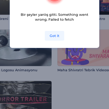
Bir şeyler yanlış gitti. Something went
öreni
Şehir Temalı Dinamik İntro
wrong. Failed to fetch
Got it
s Logosu Animasyonu
Maha Shivratri Tebrik Videos