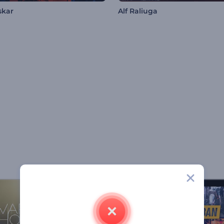
skar
Alf Raliuga