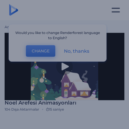
Ana Sayfa
Şablonlar
Noel Arefesi Animasyonları
Would you like to change Renderforest language
to English?
No, thanks
CHANGE
Noel Arefesi Animasyonları
104
Dışa Aktarmalar
15 saniye