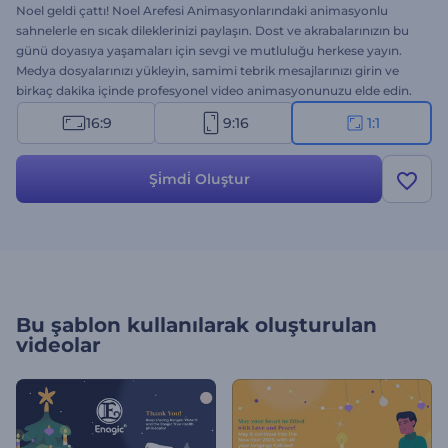
Noel geldi çattı! Noel Arefesi Animasyonlarındaki animasyonlu
sahnelerle en sıcak dileklerinizi paylaşın. Dost ve akrabalarınızın bu
günü doyasıya yaşamaları için sevgi ve mutluluğu herkese yayın.
Medya dosyalarınızı yükleyin, samimi tebrik mesajlarınızı girin ve
birkaç dakika içinde profesyonel video animasyonunuzu elde edin.
Noel introları, yemek davetleri, tebrik videoları ve diğerleri için
16:9
9:16
1:1
mükemmel bir seçenek. Hemen deneyin!
Şi̇mdi̇ Oluştur
Bu şablon kullanılarak oluşturulan
videolar