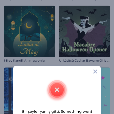
Ü
rkütücü Cadılar Bayramı Giriş Videosu
Miraç Kandili Animasyonları
Bir şeyler yanlış gitti. Something went