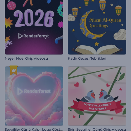
Neşeli Noel Giriş Videosu
Kadir Gecesi Tebrikleri
S
evgililer Günü Kalpli Logo Gösterimi
Şirin Sevgililer Günü Giriş Videosu