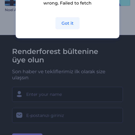
wrong. Failed to fetch
Noel Ayısı Giriş Videosu
Babalar Günü Animasyonu
Got it
Renderforest bültenine
üye olun
Son haber ve tekliflerimiz ilk olarak size
ulaşsın