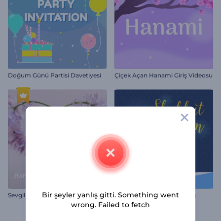
Doğum Günü Partisi Davetiyesi
Çiçek Açan Hanami Giriş Videosu
S
evgililer Günü Çiçekli Giriş Videosu
Bir şeyler yanlış gitti. Something went
Şabat Şalom Animasyonları
wrong. Failed to fetch