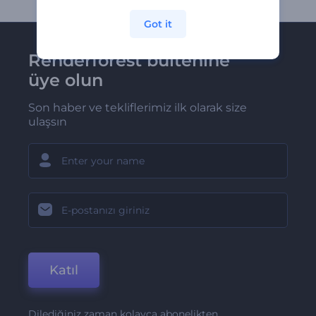
Got it
Renderforest bültenine
üye olun
Son haber ve tekliflerimiz ilk olarak size
ulaşsın
Katıl
Dilediğiniz zaman kolayca abonelikten