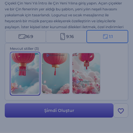
Çiçekli Çin Yeni Yılı İntro ile Çin Yeni Yılına giriş yapın. Açan çiçekler
ve bir Çin fenerinin yer aldığı bu şablon, yeni yılın neşeli havasını
yakalamak için tasarlandı. Logunuz ve sıcak mesajlarınız ile
heyecanlı bir müzik parçası ekleyerek özelleştirin ve izleyicilerle
paylaşın. İster kişisel ister kurumsal dilekleri iletmek, özel indirimleri
paylaşmak ya da yıl başı ile ilgili duyurular yapmak gibi projeler için
16:9
9:16
1:1
harika bir şablon. Hemen oluşturun!
Mevcut stiller
(3)
Şi̇mdi̇ Oluştur