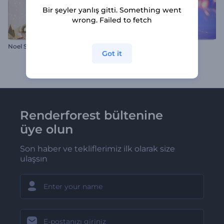
Bir şeyler yanlış gitti. Something went
wrong. Failed to fetch
Noel Süsü Giriş Videosu
Sihirli Noel Kar Küresi
Got it
Renderforest bültenine
üye olun
Son haber ve tekliflerimiz ilk olarak size
ulaşsın