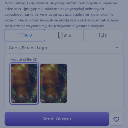
Noel Çelengi Giriş Videosu ile yılbaşı sezonunun büyülü dünyasına
adım atın. İğne yapraklı süslemeler ve gerçekçi animasyon
sayesinde markanızı ve mesajınızı yüzleri güldüren gelenekler ile
aktarın. Hedef kitlesi ile sıcak ve akılda kalan bir bağ kurmak isteyen
bir işletmelerin yanı sıra yılbaşı heyecanını yaşatan bireysel
kullanıcılara da hitap eden bu şablon ile yılbaşını en güzel şekilde
16:9
9:16
1:1
kutlayın. Logonuzu yükleyin, mesajınızı girin, neşeli bir müzik
parçası ekleyin ve kaliteli yılbaşı videonuzu dakikalar içinde elinizde
Geniş Ekran | Logo
bilin. Şimdi deneyin!
Mevcut stiller
(2)
Şi̇mdi̇ Oluştur