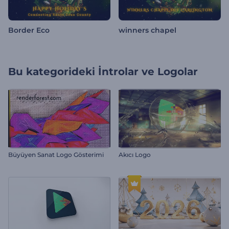
Border Eco
winners chapel
Bu kategorideki
İntrolar ve Logolar
Büyüyen Sanat Logo Gösterimi
Akıcı Logo