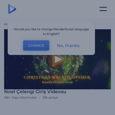
Ana Sayfa
Şablonlar
Noel Çelengi Giriş Videosu
Would you like to change Renderforest language
to English?
No, thanks
CHANGE
Noel Çelengi Giriş Videosu
13K+
Dışa Aktarmalar
8 saniye