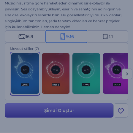
Müziğinizi, ritme göre hareket eden dinamik bir ekolayzır ile
paylaşın. Ses dosyanızı yükleyin, eserin ve sanatçının adını girin ve
size özel ekolayzırı elinizde bilin. Bu görselleştiriciyi müzik videoları,
single/albüm tanıtımları, şarkı tanıtım videoları ve benzer projeler
için kullanabilirsiniz. Hemen deneyin!
16:9
9:16
1:1
Mevcut stiller
(7)
Şi̇mdi̇ Oluştur