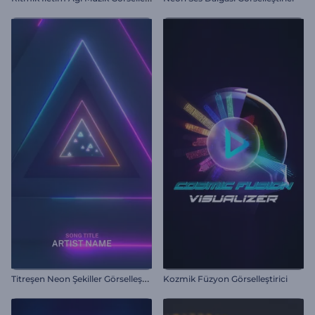
T
itreşen Neon Şekiller Görselleştirici
Kozmik Füzyon Görselleştirici