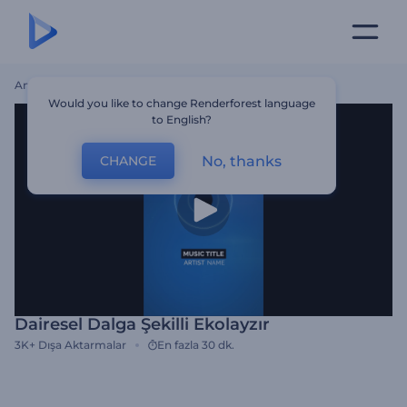
Ana Sayfa
Şablonlar
Dairesel Dalga Şekilli Ekolayzır
Would you like to change Renderforest language
to English?
No, thanks
CHANGE
Dairesel Dalga Şekilli Ekolayzır
3K+
Dışa Aktarmalar
En fazla 30 dk.