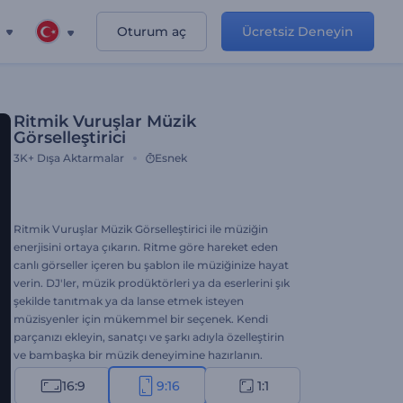
Oturum aç
Ücretsiz Deneyin
Ritmik Vuruşlar Müzik
Görselleştirici
3K+
Dışa Aktarmalar
Esnek
Ritmik Vuruşlar Müzik Görselleştirici ile müziğin
enerjisini ortaya çıkarın. Ritme göre hareket eden
canlı görseller içeren bu şablon ile müziğinize hayat
verin. DJ'ler, müzik prodüktörleri ya da eserlerini şık
şekilde tanıtmak ya da lanse etmek isteyen
müzisyenler için mükemmel bir seçenek. Kendi
parçanızı ekleyin, sanatçı ve şarkı adıyla özelleştirin
ve bambaşka bir müzik deneyimine hazırlanın.
Hemen oluşturun, fanlarınızı artırın!
16:9
9:16
1:1