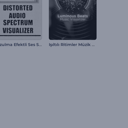
Bozulma Efektli Ses Spektrumu Görselleştirici
Işıltılı Ritimler Müzik Görselleştirici