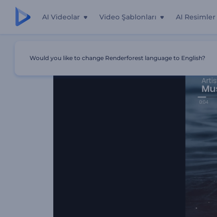
AI Videolar
Video Şablonları
AI Resimler
Ana Sayfa
Şablonlar
Ritmik Vuruşlar Müzik Görselleştiri
Would you like to change Renderforest language to English?