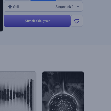
Stil
Seçenek 1
Şi̇mdi̇ Oluştur