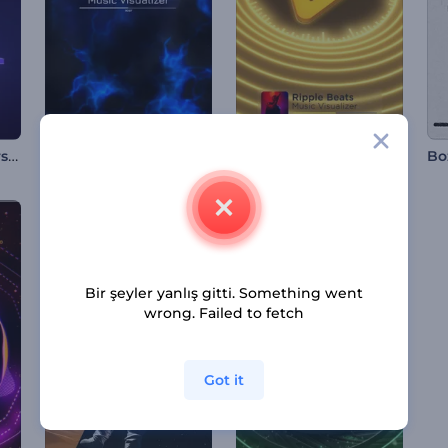
Pikselli Dalgalar Görselleştirici
Karanlığı Delen Şimşek Müzik Görselleştirici
Dalgalı Ritimler Müzik Görselleştirici
Bir şeyler yanlış gitti. Something went
wrong. Failed to fetch
Got it