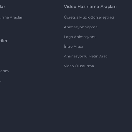
lar
Video Hazırlama Araçları
ırma Araçları
Ücretsiz Müzik Görselleştirici
Animasyon Yapma
Logo Animasyonu
iler
İntro Aracı
Animasyonlu Metin Aracı
Video Oluşturma
sarım
i