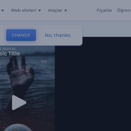
Web siteleri
Araçlar
Fiyatlar
Öğren
ci
No, thanks
CHANGE