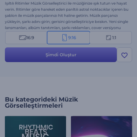
Işıltılı Ritimler Müzik Görselleştirici ile müziğinize ışık tutun ve hayat
verin. Ritimler göre hareket eden parıltılı astral noktacıklar içeren bu
şablon ile müzik parçalarınızı hit haline getirin. Müzik parçanızı
yükleyin, şarkı adını girin; gerisini görselleştiriciye bırakın. Yeni single
lansmanları, albüm tanıtımları, şarkı reklamları, cover versiyonu
sunumları vb. için mükemmel bir seçenek. Hemen oluşturun,
16:9
9:16
1:1
müziğiniz unutulmaz olsun!
Şi̇mdi̇ Oluştur
Bu kategorideki
Müzik
Görselleştirmeleri