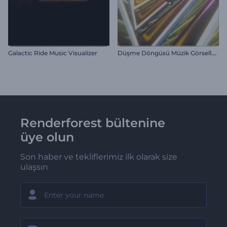
D
üşme Döngüsü Müzik Görselleştirici
Galactic Ride Music Visualizer
Renderforest bültenine
üye olun
Son haber ve tekliflerimiz ilk olarak size
ulaşsın