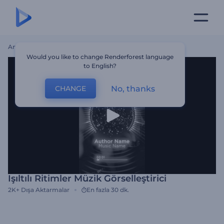
Ana Sayfa
Şablonlar
Işıltılı Ritimler Müzik Görselleştirici
Would you like to change Renderforest language
to English?
No, thanks
CHANGE
Işıltılı Ritimler Müzik Görselleştirici
2K+
Dışa Aktarmalar
En fazla 30 dk.