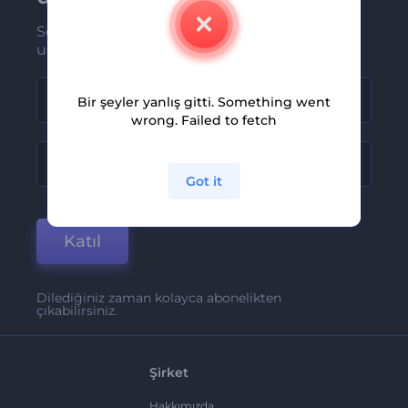
Son haber ve tekliflerimiz ilk olarak size
ulaşsın
Bir şeyler yanlış gitti. Something went
wrong. Failed to fetch
Got it
Katıl
Dilediğiniz zaman kolayca abonelikten
çıkabilirsiniz.
Şirket
Hakkımızda