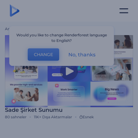
Ana Sayfa
Şablonlar
Sade Şirket Sunumu
Would you like to change Renderforest language
to English?
No, thanks
CHANGE
Sade Şirket Sunumu
80
sahneler
11K+
Dışa Aktarmalar
Esnek