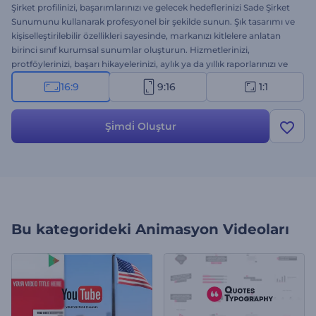
Şirket profilinizi, başarımlarınızı ve gelecek hedeflerinizi Sade Şirket
Sunumunu kullanarak profesyonel bir şekilde sunun. Şık tasarımı ve
kişiselleştirilebilir özellikleri sayesinde, markanızı kitlelere anlatan
birinci sınıf kurumsal sunumlar oluşturun. Hizmetlerinizi,
protföylerinizi, başarı hikayelerinizi, aylık ya da yıllık raporlarınızı ve
birçok farklı kurumsal projeyi tanıtmak için mükemmel bir seçenek.
16:9
9:16
1:1
Medya dosyalarınızı yükleyin, metinleri ekleyin ve harekete
geçmeye teşvik eden sıra dışı bir sunum ile çalışma arkadaşlarınızı
ve müşterileri kendinize hayran bırakın. Hemen oluşturun!
Şi̇mdi̇ Oluştur
Bu kategorideki
Animasyon Videoları