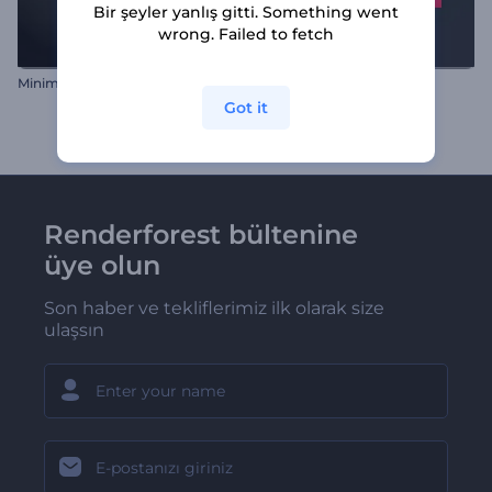
Bir şeyler yanlış gitti. Something went
wrong. Failed to fetch
Minimalist Başlık Paketi
Titrek Tipografi Araçları
Got it
Renderforest bültenine
üye olun
Son haber ve tekliflerimiz ilk olarak size
ulaşsın