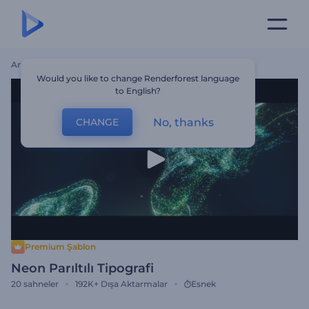
Ana Sayfa
Şablonlar
Neon Parıltılı Tipografi
Would you like to change Renderforest language
to English?
No, thanks
CHANGE
Premium Şablon
Neon Parıltılı Tipografi
20
sahneler
192K+
Dışa Aktarmalar
Esnek