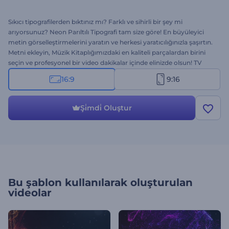
Sıkıcı tipografilerden bıktınız mı? Farklı ve sihirli bir şey mi
arıyorsunuz? Neon Parıltılı Tipografi tam size göre! En büyüleyici
metin görselleştirmelerini yaratın ve herkesi yaratıcılığınızla şaşırtın.
Metni ekleyin, Müzik Kitaplığımızdaki en kaliteli parçalardan birini
seçin ve profesyonel bir video dakikalar içinde elinizde olsun! TV
reklamları, video mesajları, ürün tanıtımları, sunum açılışları ve daha
16:9
9:16
fazlası için harika bir seçim. Bu yepyeni tipografiyi hemen şimdi
deneyin!
Şi̇mdi̇ Oluştur
Bu şablon kullanılarak oluşturulan
videolar