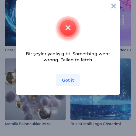
Enerji Girdabı Giriş
Çiçek Açan Hanami Giriş Videosu
Bir şeyler yanlış gitti. Something went
wrong. Failed to fetch
Got it
Metalik Baloncuklar İntro
Buz Kristalli Logo Gösterimi