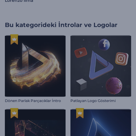
Lorenzo lima
Bu kategorideki
İntrolar ve Logolar
Dönen Parlak Parçacıklar İntro
Patlayan Logo Gösterimi