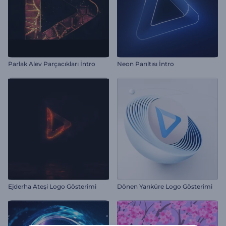
Parlak Alev Parçacıkları İntro
Neon Parıltısı İntro
Ejderha Ateşi Logo Gösterimi
Dönen Yarıküre Logo Gösterimi