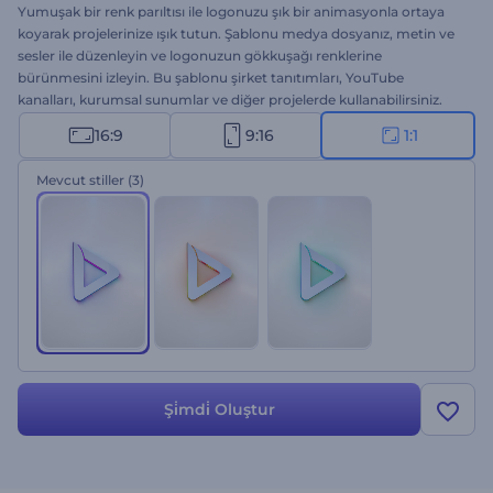
Yumuşak bir renk parıltısı ile logonuzu şık bir animasyonla ortaya
koyarak projelerinize ışık tutun. Şablonu medya dosyanız, metin ve
sesler ile düzenleyin ve logonuzun gökkuşağı renklerine
bürünmesini izleyin. Bu şablonu şirket tanıtımları, YouTube
kanalları, kurumsal sunumlar ve diğer projelerde kullanabilirsiniz.
Şimdi deneyin!
16:9
9:16
1:1
Mevcut stiller
(3)
Şi̇mdi̇ Oluştur