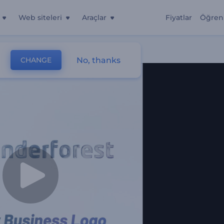
Web siteleri
Araçlar
Fiyatlar
Öğren
No, thanks
CHANGE