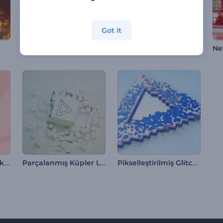
Got it
Hızla Geçen Ateş Logo Gösterimi
Parıltılı Noel Ağacı İntrosu
Ne
Maha Shivratri Tebrik Videosu
Parçalanmış Küpler Logo Gösterimi
Pikselleştirilmiş Glitch Logo