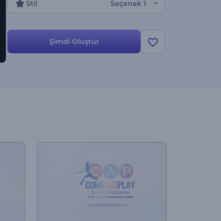
Stil
Seçenek 1
Şi̇mdi̇ Oluştur