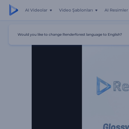
AI Videolar
Video Şablonları
AI Resimler
Ana Sayfa
Şablonlar
Kuşe Parlaklığında Ticari Logo
Would you like to change Renderforest language to English?