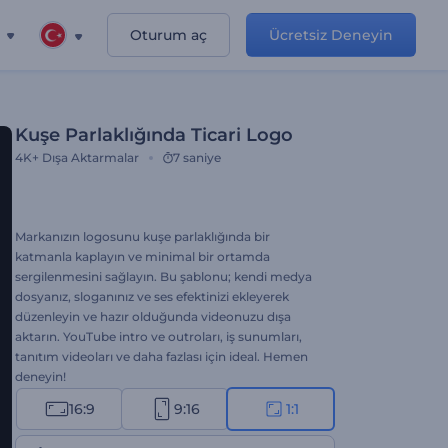
Oturum aç
Ücretsiz Deneyin
Kuşe Parlaklığında Ticari Logo
4K+
Dışa Aktarmalar
7 saniye
Markanızın logosunu kuşe parlaklığında bir
katmanla kaplayın ve minimal bir ortamda
sergilenmesini sağlayın. Bu şablonu; kendi medya
dosyanız, sloganınız ve ses efektinizi ekleyerek
düzenleyin ve hazır olduğunda videonuzu dışa
aktarın. YouTube intro ve outroları, iş sunumları,
tanıtım videoları ve daha fazlası için ideal. Hemen
deneyin!
16:9
9:16
1:1