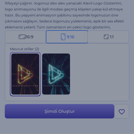
İtfaiyeyi çağırın -logonuz alev alev yanacak! Alevli Logo Gösterimi,
logo animasyonu ile ilgili modası geçmiş klişeleri yakıp kül etmeye
hazır. Bu yepyeni animasyon şablonu sayesinde logonuzun öne
çıkmasını sağlayın. Sadece logonuzu yüklemeniz, epik bir ses efekti
eklemeniz yeterli. Tüm zamanların en çekici logo gösterimi,
indirilmeye hazır! Şirket tanıtımları, sunum açış videoları, TV
16:9
9:16
1:1
reklamları ve daha fazlası için ideal. Hemen tutuşturmaya başlayın.
Üstelik ücretsiz!
Mevcut stiller
(2)
Şi̇mdi̇ Oluştur