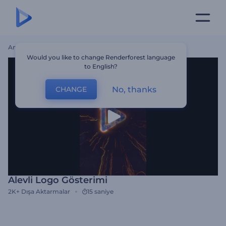
Ana Sayfa
Şablonlar
Alevli Logo Gösterimi
Would you like to change Renderforest language
to English?
No, thanks
CHANGE
Alevli Logo Gösterimi
2K+
Dışa Aktarmalar
15 saniye