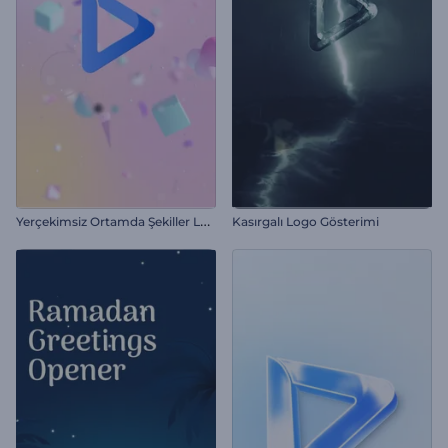
Y
erçekimsiz Ortamda Şekiller Logo Gösterimi
Kasırgalı Logo Gösterimi