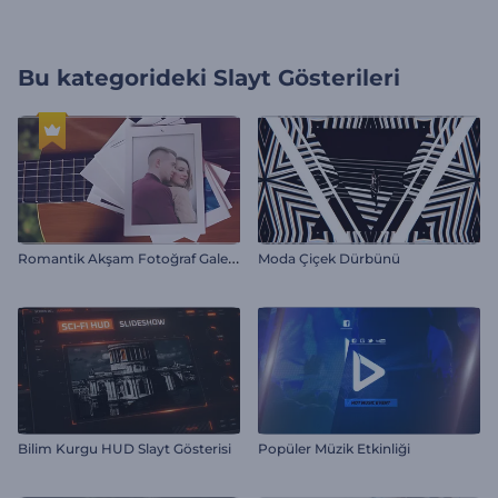
Bu kategorideki
Slayt Gösterileri
R
omantik Akşam Fotoğraf Galerisi
Moda Çiçek Dürbünü
Bilim Kurgu HUD Slayt Gösterisi
Popüler Müzik Etkinliği