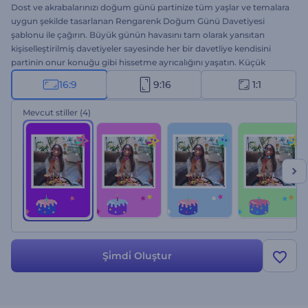
Dost ve akrabalarınızı doğum günü partinize tüm yaşlar ve temalara
uygun şekilde tasarlanan Rengarenk Doğum Günü Davetiyesi
şablonu ile çağırın. Büyük günün havasını tam olarak yansıtan
kişiselleştirilmiş davetiyeler sayesinde her bir davetliye kendisini
partinin onur konuğu gibi hissetme ayrıcalığını yaşatın. Küçük
toplantılardan büyük kutlamalara kadar her türlü etkinlik için
16:9
9:16
1:1
kullanabilen bu şablon ile parti hakkında fikir verin. Özelleştirmek de
çocuk oyuncağı: favori sahnenizi seçin, yazıları girin, medya
Mevcut stiller
(4)
dosyalarını yükleyin ve neşeli bir müzik parçası ile videonuza son
şeklini verin. Şimdi oluşturun ve bu coşkuyu paylaşın!
Şi̇mdi̇ Oluştur