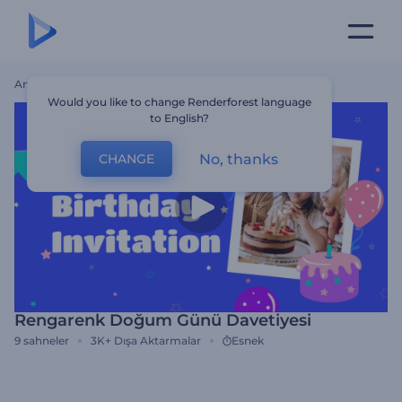
Ana Sayfa
Şablonlar
Rengarenk Doğum Günü Davetiyesi
Would you like to change Renderforest language
to English?
No, thanks
CHANGE
Rengarenk Doğum Günü Davetiyesi
9
sahneler
3K+
Dışa Aktarmalar
Esnek