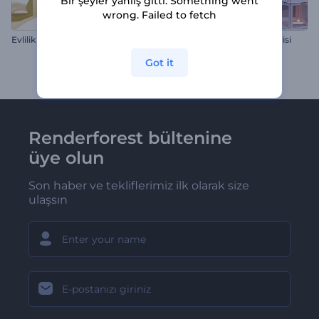
Bir şeyler yanlış gitti. Something went
wrong. Failed to fetch
Evlilik Yüzükleri Açılışı 2
Yaban Hayat Fotoğraf Galerisi
Got it
Renderforest bültenine
üye olun
Son haber ve tekliflerimiz ilk olarak size
ulaşsın