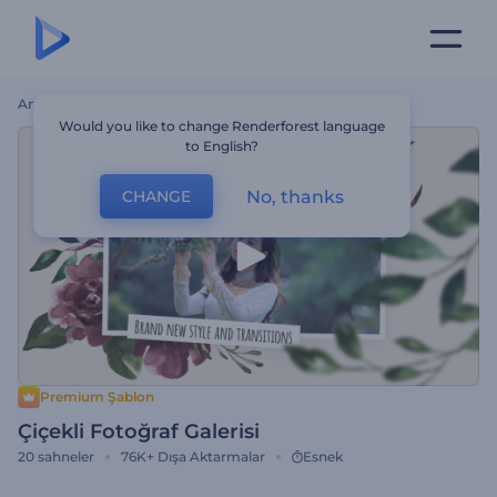
Ana Sayfa
Şablonlar
Çiçekli Fotoğraf Galerisi
Would you like to change Renderforest language
to English?
No, thanks
CHANGE
Premium Şablon
Çiçekli Fotoğraf Galerisi
20
sahneler
76K+
Dışa Aktarmalar
Esnek