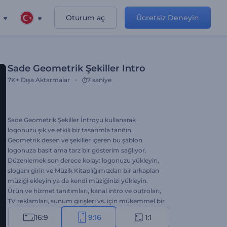
Oturum aç
Ücretsiz Deneyin
Sade Geometrik Şekiller İntro
7K+
Dışa Aktarmalar
7 saniye
Sade Geometrik Şekiller İntroyu kullanarak
logonuzu şık ve etkili bir tasarımla tanıtın.
Geometrik desen ve şekiller içeren bu şablon
logonuza basit ama tarz bir gösterim sağlıyor.
Düzenlemek son derece kolay: logonuzu yükleyin,
sloganı girin ve Müzik Kitaplığımızdan bir arkaplan
müziği ekleyin ya da kendi müziğinizi yükleyin.
Ürün ve hizmet tanıtımları, kanal intro ve outroları,
TV reklamları, sunum girişleri vs. için mükemmel bir
seçenek. Hemen oluşturun ve markanıza level
16:9
9:16
1:1
atlatın!