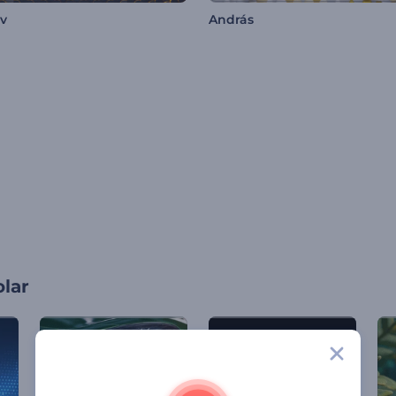
av
András
olar