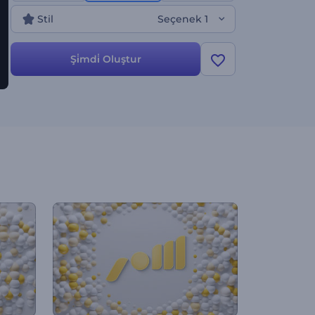
Stil
Seçenek 1
Şi̇mdi̇ Oluştur