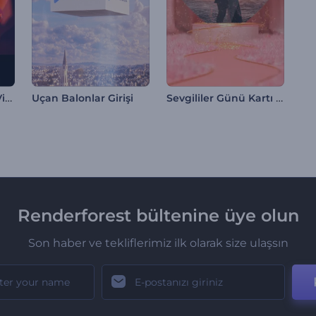
Stomp Yazılar Giriş Videosu
Sevgililer Günü Kartı Giriş Videosu
Uçan Balonlar Girişi
Renderforest bültenine üye olun
Son haber ve tekliflerimiz ilk olarak size ulaşsın