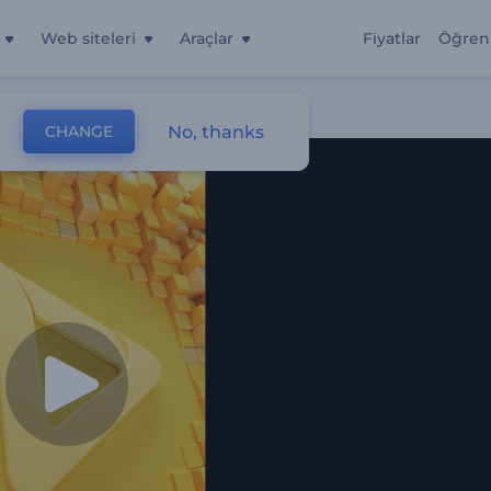
Web siteleri
Araçlar
Fiyatlar
Öğren
No, thanks
CHANGE