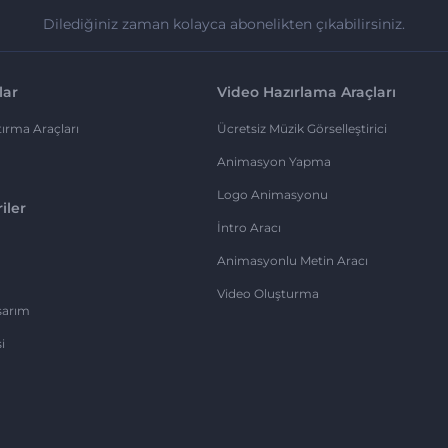
Dilediğiniz zaman kolayca abonelikten çıkabilirsiniz.
lar
Video Hazırlama Araçları
ırma Araçları
Ücretsiz Müzik Görselleştirici
Animasyon Yapma
Logo Animasyonu
iler
İntro Aracı
Animasyonlu Metin Aracı
Video Oluşturma
sarım
i