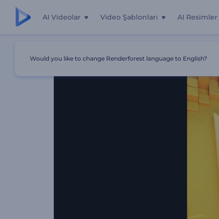
AI Videolar
Video Şablonları
AI Resimler
Ana Sayfa
Şablonlar
Sade Geometrik Şekiller İntro
Would you like to change Renderforest language to English?