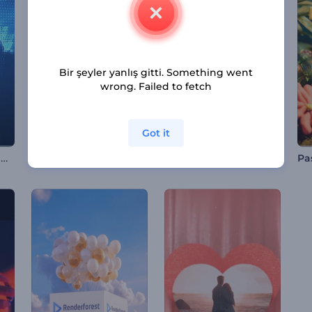
Bir şeyler yanlış gitti. Something went
wrong. Failed to fetch
Got it
Dijital Yerküre Logo Animasyonu
Spor Arabası Yarış Girişi
Loş Işık Logo Gösterisi