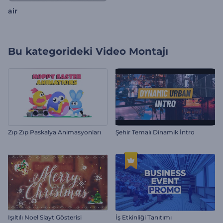
air
Bu kategorideki
Video Montajı
Zıp Zıp Paskalya Animasyonları
Şehir Temalı Dinamik İntro
Işıltılı Noel Slayt Gösterisi
İş Etkinliği Tanıtımı