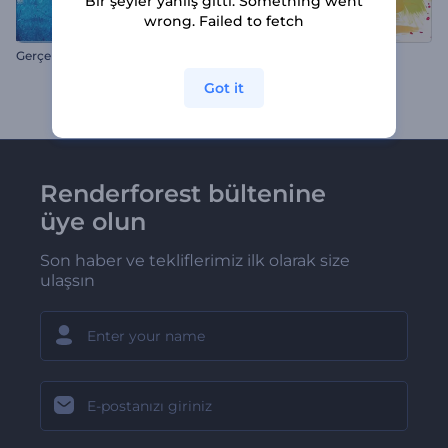
Bir şeyler yanlış gitti. Something went
wrong. Failed to fetch
Gerçekçi Paskalya Tavşanı İntro
Fırça Tipografi
Got it
Renderforest bültenine
üye olun
Son haber ve tekliflerimiz ilk olarak size
ulaşsın