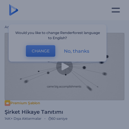
Ana Sayfa
Şablonlar
Şirket Hikaye Tanıtımı
Would you like to change Renderforest language
to English?
No, thanks
CHANGE
Premium Şablon
Şirket Hikaye Tanıtımı
14K+
Dışa Aktarmalar
60 saniye