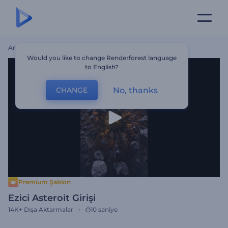
Ana Sayfa
Şablonlar
Ezici Asteroit Girişi
Would you like to change Renderforest language
to English?
No, thanks
CHANGE
Premium Şablon
Ezici Asteroit Girişi
14K+
Dışa Aktarmalar
10 saniye