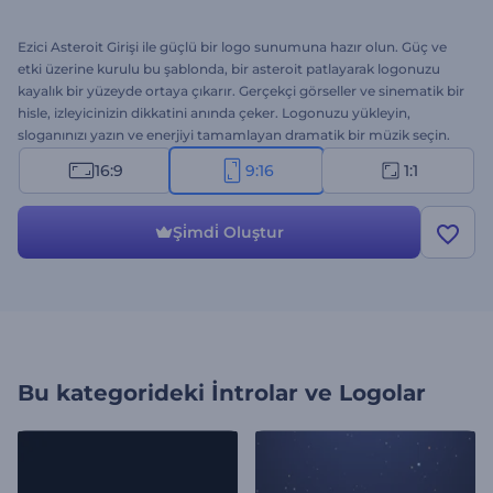
Ezici Asteroit Girişi ile güçlü bir logo sunumuna hazır olun. Güç ve
etki üzerine kurulu bu şablonda, bir asteroit patlayarak logonuzu
kayalık bir yüzeyde ortaya çıkarır. Gerçekçi görseller ve sinematik bir
hisle, izleyicinizin dikkatini anında çeker. Logonuzu yükleyin,
sloganınızı yazın ve enerjiyi tamamlayan dramatik bir müzik seçin.
Uzay temalı projeler, oyun girişleri, aksiyon içerikleri ve sinematik
16:9
9:16
1:1
açılışlar için mükemmeldir. Hemen oluşturun!
Şi̇mdi̇ Oluştur
Bu kategorideki
İntrolar ve Logolar