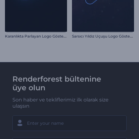
K
aranlıkta Parlayan Logo Gösterimi
S
arsıcı Yıldız Uçuşu Logo Gösterimi
Renderforest bültenine
üye olun
Son haber ve tekliflerimiz ilk olarak size
ulaşsın