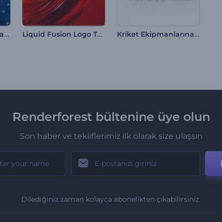
Kozmik Tünel Geri Sayım İntro
Liquid Fusion Logo Tanıtımı
Kriket Ekipmanlarına Giriş
Renderforest bültenine üye olun
Son haber ve tekliflerimiz ilk olarak size ulaşsın
Dilediğiniz zaman kolayca abonelikten çıkabilirsiniz.