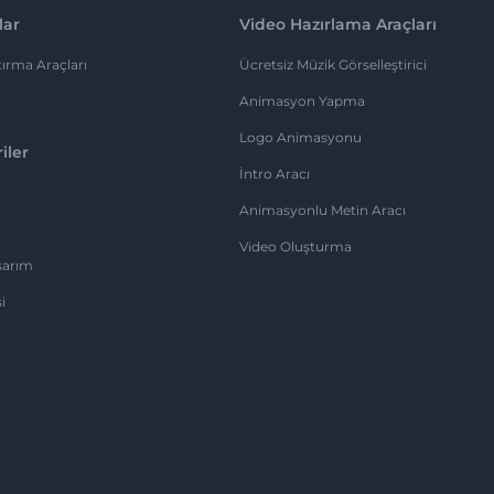
lar
Video Hazırlama Araçları
ırma Araçları
Ücretsiz Müzik Görselleştirici
Animasyon Yapma
Logo Animasyonu
iler
İntro Aracı
Animasyonlu Metin Aracı
Video Oluşturma
sarım
i