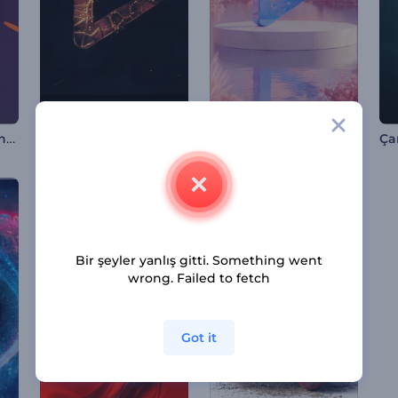
Hareketli Görseller İntro
Parlak Alev Parçacıkları İntro
Pink Valley Logo Tanıtımı
Bir şeyler yanlış gitti. Something went
wrong. Failed to fetch
Got it