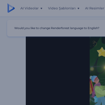
AI Videolar
Video Şablonları
AI Resimler
Ana Sayfa
Şablonlar
Neşeli Noel Animasyonları
Would you like to change Renderforest language to English?