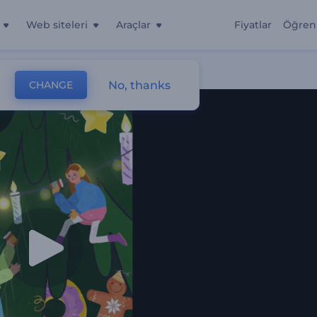
Web siteleri
Araçlar
Fiyatlar
Öğren
No, thanks
CHANGE