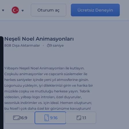
Oturum aç
Ücretsiz Deneyin
Neşeli Noel Animasyonları
808
Dışa Aktarmalar
9 saniye
Yılbaşını Neşeli Noel Animasyonları ile kutlayın.
Coşkulu animasyonlar ve capcanlı süslemeler ile
herkes saniyeler içinde yeni yıl atmosferine girsin.
Logonuzu yükleyin, iyi dileklerinizi girin ve harika bir
müzikle coşku ve mutluluğu herkese yayın. Tebrik
videoları, yılbaşı logo introları, özel duyurular,
sezonluk indirimler vs. için ideal. Hemen oluşturun;
bu Noel'i çok daha özel bir görünüme kavuşturun!
16:9
9:16
1:1