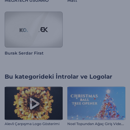
MEGATECH USUARIO
Matt
Burak Serdar Firat
Bu kategorideki
İntrolar ve Logolar
N
oel Topundan Ağaç Giriş Videosu
Alevli Çarpışma Logo Gösterimi