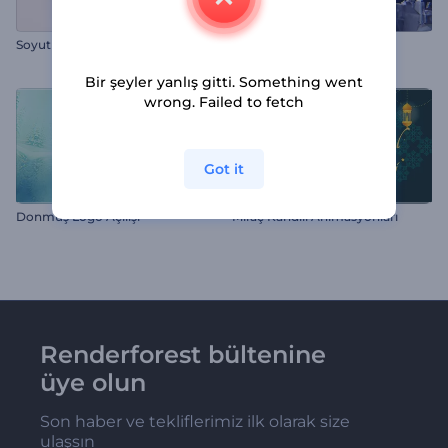
Soyut Logo Animasyonu
Lüks Kristal Logo
Bir şeyler yanlış gitti. Something went
wrong. Failed to fetch
Got it
Donmuş Logo Açılışı
Miraç Kandili Animasyonları
Renderforest bültenine
üye olun
Son haber ve tekliflerimiz ilk olarak size
ulaşsın