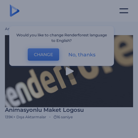
Ana Sayfa
Şablonlar
Animasyonlu Maket Logosu
Would you like to change Renderforest language
to English?
No, thanks
CHANGE
Animasyonlu Maket Logosu
139K+
Dışa Aktarmalar
16 saniye