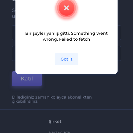
Son haber ve tekliflerimiz ilk olarak size
ulaşsın
Bir şeyler yanlış gitti. Something went
wrong. Failed to fetch
Got it
Katıl
Dilediğiniz zaman kolayca abonelikten
çıkabilirsiniz.
Şirket
Hakkımızda