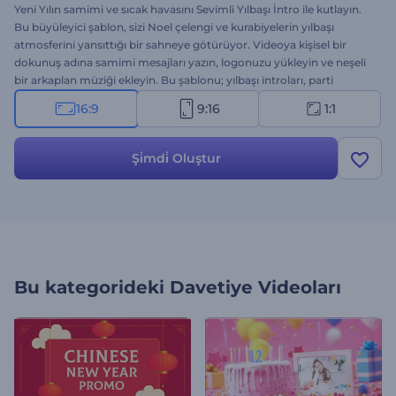
Yeni Yılın samimi ve sıcak havasını Sevimli Yılbaşı İntro ile kutlayın.
Bu büyüleyici şablon, sizi Noel çelengi ve kurabiyelerin yılbaşı
atmosferini yansıttığı bir sahneye götürüyor. Videoya kişisel bir
dokunuş adına samimi mesajları yazın, logonuzu yükleyin ve neşeli
bir arkaplan müziği ekleyin. Bu şablonu; yılbaşı introları, parti
davetiyeleri, videolu yeni yıl kutlamaları, sunum girişleri ve sıcak bir
16:9
9:16
1:1
dokunuş gerektiren diğer projeler için kullanabilirsiniz. Hemen
deneyin ve çevrenizdeki insanlarla yılbaşı coşkusunu yaşayın!
Şi̇mdi̇ Oluştur
Bu kategorideki
Davetiye Videoları