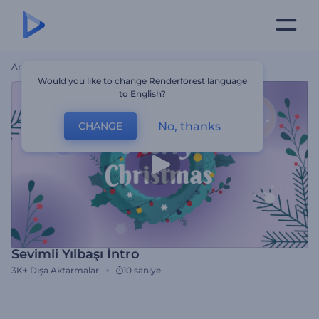
Ana Sayfa
Şablonlar
Sevimli Yılbaşı İntro
Would you like to change Renderforest language
to English?
No, thanks
CHANGE
Sevimli Yılbaşı İntro
3K+
Dışa Aktarmalar
10 saniye