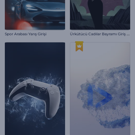
Ü
rkütücü Cadılar Bayramı Giriş Videosu
Spor Arabası Yarış Girişi