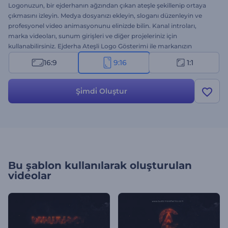
Logonuzun, bir ejderhanın ağzından çıkan ateşle şekillenip ortaya
çıkmasını izleyin. Medya dosyanızı ekleyin, sloganı düzenleyin ve
profesyonel video animasyonunu elinizde bilin. Kanal introları,
marka videoları, sunum girişleri ve diğer projeleriniz için
kullanabilirsiniz. Ejderha Ateşli Logo Gösterimi ile markanızın
gücünü gösterin. Hemen bugün deneyin!
16:9
9:16
1:1
Şi̇mdi̇ Oluştur
Bu şablon kullanılarak oluşturulan
videolar