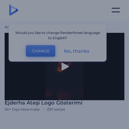
Ana Sayfa
Şablonlar
Ejderha Ateşi Logo Gösterimi
Would you like to change Renderforest language
to English?
No, thanks
CHANGE
Ejderha Ateşi Logo Gösterimi
5K+
Dışa Aktarmalar
10 saniye