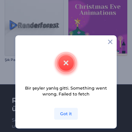
Şık Parıltı Logo Gösterimi
Noel Arefesi Animasyonları
Bir şeyler yanlış gitti. Something went
wrong. Failed to fetch
Renderforest bültenine
üye olun
Got it
Son haber ve tekliflerimiz ilk olarak size
ulaşsın