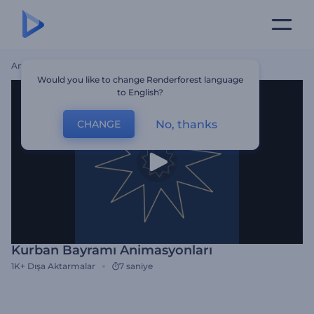
Ana Sayfa
Şablonlar
Kurban Bayramı Animasyonları
Would you like to change Renderforest language
to English?
No, thanks
CHANGE
Kurban Bayramı Animasyonları
1K+
Dışa Aktarmalar
7 saniye