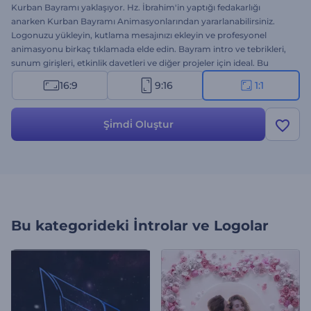
Kurban Bayramı yaklaşıyor. Hz. İbrahim'in yaptığı fedakarlığı
anarken Kurban Bayramı Animasyonlarından yararlanabilirsiniz.
Logonuzu yükleyin, kutlama mesajınızı ekleyin ve profesyonel
animasyonu birkaç tıklamada elde edin. Bayram intro ve tebrikleri,
sunum girişleri, etkinlik davetleri ve diğer projeler için ideal. Bu
tematik intro ile bayram coşkusunu dolu dolu yaşayın ve yaşatın.
16:9
9:16
1:1
Hemen şimdi deneyin!
Şi̇mdi̇ Oluştur
Bu kategorideki
İntrolar ve Logolar