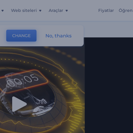
Web siteleri
Araçlar
Fiyatlar
Öğren
ci
No, thanks
CHANGE