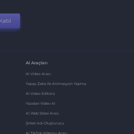
Katıl
AI Araçları
AI Video Aracı
Yapay Zeka Ile Animasyon Yapma
AI Video Editörü
Yazıdan Video AI
AI Web Sitesi Aracı
Şirket Adı Oluşturucu
AI TikTok Videosu Aracı