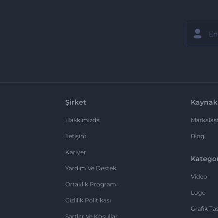
Şirket
Kaynak
Hakkımızda
Markalaşt
İletişim
Blog
Kariyer
Kategor
Yardım Ve Destek
Video
Ortaklık Programı
Logo
Gizlilik Politikası
Grafik Ta
Şartlar Ve Koşullar