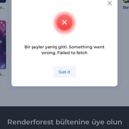
Parıldayan Tünel Görselleştirici
Siber Ritimler Müzik Görselleştirici
Ritmik Araç Müziği Görselleştirici
Bir şeyler yanlış gitti. Something went
wrong. Failed to fetch
Got it
Sonsuz Tünel Döngüsü Görselleştirici
Karanlığı Delen Şimşek Müzik Görselleştirici
Ses Rezonans Görselleştirici
Renderforest bültenine üye olun