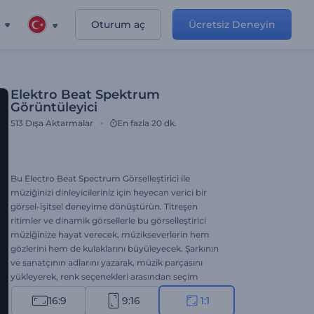
Oturum aç
Ücretsiz Deneyin
Elektro Beat Spektrum
Görüntüleyici
513
Dışa Aktarmalar
En fazla 20 dk.
Bu Electro Beat Spectrum Görselleştirici ile
müziğinizi dinleyicileriniz için heyecan verici bir
görsel-işitsel deneyime dönüştürün. Titreşen
ritimler ve dinamik görsellerle bu görselleştirici
müziğinize hayat verecek, müzikseverlerin hem
gözlerini hem de kulaklarını büyüleyecek. Şarkının
ve sanatçının adlarını yazarak, müzik parçasını
yükleyerek, renk seçenekleri arasından seçim
yaparak bu şablonu benzersiz bir şekilde kendinize
16:9
9:16
1:1
ait hale getirin ve işlemi tamamlayın. Müzik