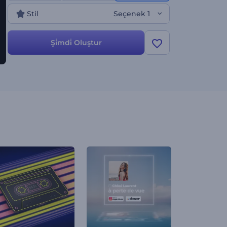
videoları, canlı performanslar ve sosyal medyadaki
Stil
Seçenek 1
müzik tanıtımları için mükemmel olan bu özellik,
parçalarınızı sergilemenin benzersiz bir yolunu
sunar. Bu gün başlayacağım!
Şi̇mdi̇ Oluştur