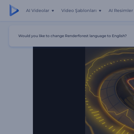
AI Videolar
Video Şablonları
AI Resimler
Ana Sayfa
Şablonlar
Elektro Beat Spektrum Görüntüleyi
Would you like to change Renderforest language to English?