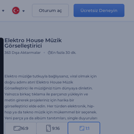
Oturum aç
Ücretsiz Deneyin
Elektro House Müzik
Görselleştirici
363
Dışa Aktarmalar
En fazla 30 dk.
Elektro müziğe tutkuyla bağlıysanız, viral olmak için
doğru adımı atın! Elektro House Müzik
Görselleştirici ile müziğinizi tüm dünyaya dinletin.
Yalnızca birkaç tıklama ile parçanızı yükleyin ve
metin girerek projeleriniz için harika bir
görselleştirici elde edin. Her türden elektronik, hip-
hop ya da tekno müzik için mükemmel bir seçenek.
Yeni parça ya da albüm tanıtımları, single duyuruları
gibi birçok proje için kullanabilirsiniz. Müzikal
16:9
9:16
1:1
yaratıcılığınızı hayranlarınızla paylaşmanın vakti