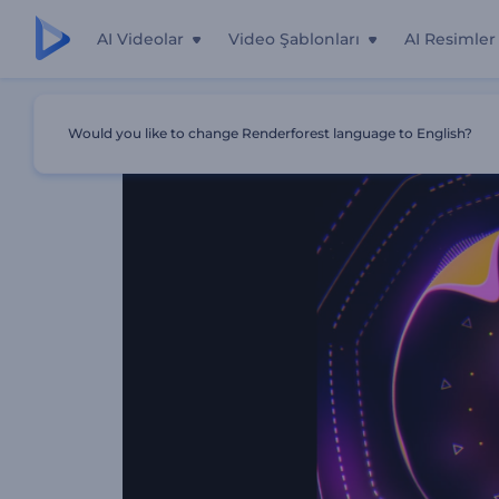
AI Videolar
Video Şablonları
AI Resimler
Ana Sayfa
Şablonlar
Elektro House Müzik Görselleştirici
Would you like to change Renderforest language to English?