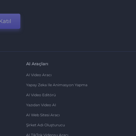
Katıl
AI Araçları
AI Video Aracı
Yapay Zeka Ile Animasyon Yapma
AI Video Editörü
Yazıdan Video AI
AI Web Sitesi Aracı
Şirket Adı Oluşturucu
AI TikTok Videosu Aracı