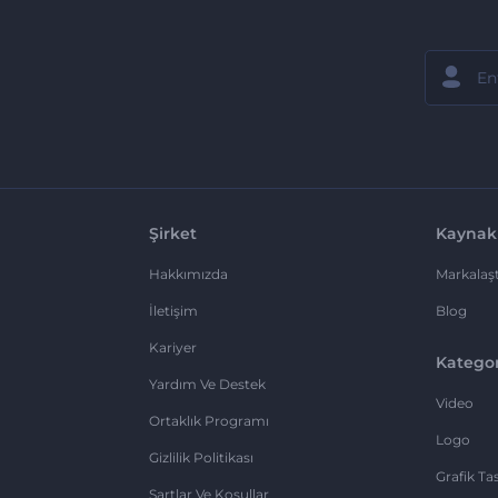
Şirket
Kaynak
Hakkımızda
Markalaşt
İletişim
Blog
Kariyer
Kategor
Yardım Ve Destek
Video
Ortaklık Programı
Logo
Gizlilik Politikası
Grafik Ta
Şartlar Ve Koşullar