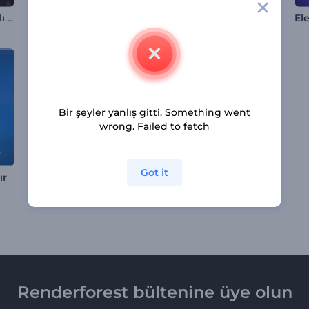
Parıldayan Parçacıklı Görselleştirici
Tarihi Harabeler Müzik Görselleştirici
Neon Kabarcıklı Görselleştirici
Bir şeyler yanlış gitti. Something went
wrong. Failed to fetch
Got it
Visualizador - Vórtices Abstractos
Retro Kaset Müzik Görselleştirici
ır
Renderforest bültenine üye olun