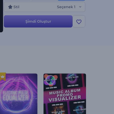
geldi. Hiç beklemeyin, bu şablonu hemen deneyin!
Stil
Seçenek 1
Şi̇mdi̇ Oluştur