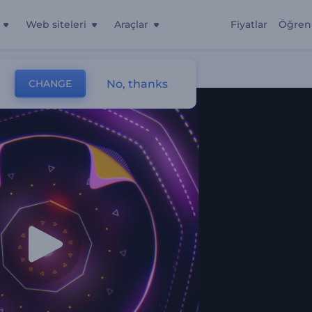
Web siteleri
Araçlar
Fiyatlar
Öğren
No, thanks
CHANGE