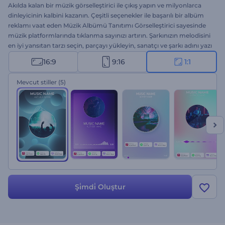
Akılda kalan bir müzik görselleştirici ile çıkış yapın ve milyonlarca
dinleyicinin kalbini kazanın. Çeşitli seçenekler ile başarılı bir albüm
reklamı vaat eden Müzik Albümü Tanıtımı Görselleştirici sayesinde
müzik platformlarında tıklanma sayınızı artırın. Şarkınızın melodisini
en iyi yansıtan tarzı seçin, parçayı yükleyin, sanatçı ve şarkı adını yazı
ve modern görselleştiriciye birkaç dakikada sahip olun. Albüm
16:9
9:16
1:1
tanıtımları, yeni çıkan single'lar, şarkı tanıtımları, cover sunumları vs.
için harika bir seçenek. Müzik sektöründe başarılı bir kariyer için bu
Mevcut stiller
(5)
müzik görselleştiriciyi bir atlama taşı olarak kullanın ve tanıtım için
fazla para harcamayın. Hemen şimdi deneyin!
Şi̇mdi̇ Oluştur