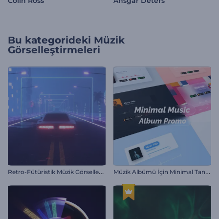
Colin Ross
Ansgar Deters
Bu kategorideki
Müzik
Görselleştirmeleri
R
etro-Fütüristik Müzik Görselleştirici
M
üzik Albümü İçin Minimal Tanıtım