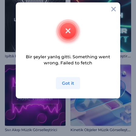
I
şıltılı Ritimler Müzik Görselleştirici
N
eon Tünel Kablolu Görselleştirici
Bir şeyler yanlış gitti. Something went
wrong. Failed to fetch
Got it
K
inetik Objeler Müzik Görselleştirici
Sıvı Akışı Müzik Görselleştirici