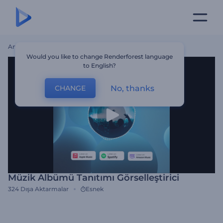
Ana Sayfa
Şablonlar
Müzik Albümü Tanıtımı Görselleştirici
Would you like to change Renderforest language
to English?
No, thanks
CHANGE
Müzik Albümü Tanıtımı Görselleştirici
324
Dışa Aktarmalar
Esnek