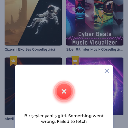
S
iber Ritimler Müzik Görselleştirici
Gizemli Eko Ses Görselleştirici
Bir şeyler yanlış gitti. Something went
Alevli Işınlar Müzik Görselleştirici
Elektrik Atımlı Ekolalyzır
wrong. Failed to fetch