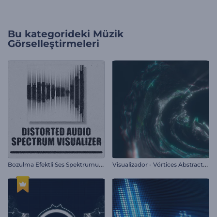
Bu kategorideki
Müzik
Görselleştirmeleri
B
ozulma Efektli Ses Spektrumu Görselleştirici
V
isualizador - Vórtices Abstractos