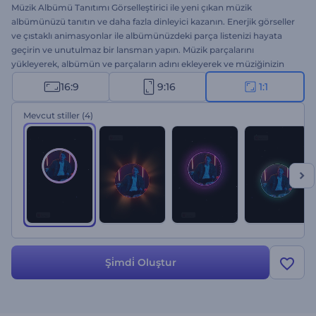
Müzik Albümü Tanıtımı Görselleştirici ile yeni çıkan müzik
albümünüzü tanıtın ve daha fazla dinleyici kazanın. Enerjik görseller
ve çıstaklı animasyonlar ile albümünüzdeki parça listenizi hayata
geçirin ve unutulmaz bir lansman yapın. Müzik parçalarını
yükleyerek, albümün ve parçaların adını ekleyerek ve müziğinizin
vibe'ına uygun stili seçerek kolayca özelleştirin. Albüm tanıtımları,
16:9
9:16
1:1
yeni single lansmanları, müzik kanalı videoları ve her türlü müzik
projesi için mükemmel bir seçenek. Hemen oluşturun!
Mevcut stiller
(4)
Şi̇mdi̇ Oluştur