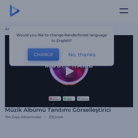
Ana Sayfa
Şablonlar
Müzik Albümü Tanıtımı Görselleştirici
Would you like to change Renderforest language
to English?
No, thanks
CHANGE
Müzik Albümü Tanıtımı Görselleştirici
194
Dışa Aktarmalar
Esnek