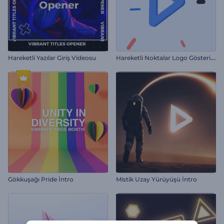
H
areketli Noktalar Logo Gösterimi
Hareketli Yazılar Giriş Videosu
Gökkuşağı Pride İntro
Mistik Uzay Yürüyüşü İntro