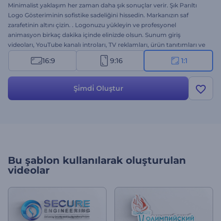
Minimalist yaklaşım her zaman daha şık sonuçlar verir. Şık Parıltı
Logo Gösteriminin sofistike sadeliğini hissedin. Markanızın saf
zarafetinin altını çizin. . Logonuzu yükleyin ve profesyonel
animasyon birkaç dakika içinde elinizde olsun. Sunum giriş
videoları, YouTube kanalı introları, TV reklamları, ürün tanıtımları ve
daha fazlası için ideal. Hemen bugün ücretsiz olarak deneyin ve
16:9
9:16
1:1
logonuza yepyeni bir ışık tutun.
Şi̇mdi̇ Oluştur
Bu şablon kullanılarak oluşturulan
videolar