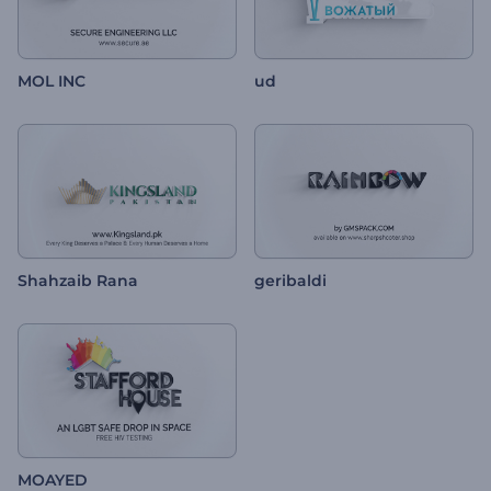
MOL INC
ud
Shahzaib Rana
geribaldi
MOAYED