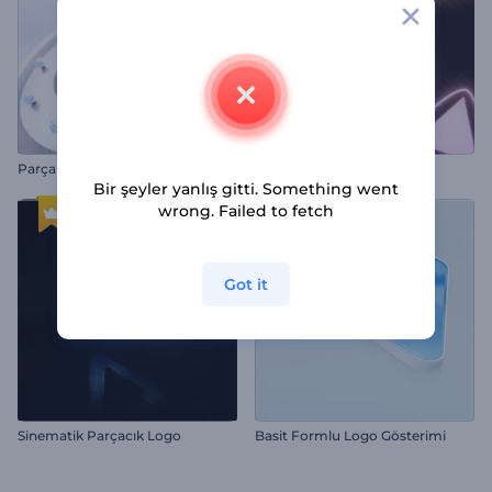
Parçalı Küre Logo Gösterimi
Dinamik Neon Şekiller İntro
Bir şeyler yanlış gitti. Something went
wrong. Failed to fetch
Got it
Sinematik Parçacık Logo
Basit Formlu Logo Gösterimi