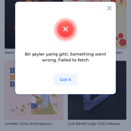
Alevli Logo Gösterimi
Setsubun Tebrik Animasyonları
Bir şeyler yanlış gitti. Something went
wrong. Failed to fetch
Got it
Anneler Günü Animasyonu
Çok Renkli Logo Giriş Videosu