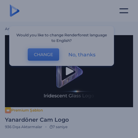
Ana Sayfa
Şablonlar
Yanardöner Cam Logo
Would you like to change Renderforest language
to English?
No, thanks
CHANGE
Premium Şablon
Yanardöner Cam Logo
936
Dışa Aktarmalar
7 saniye