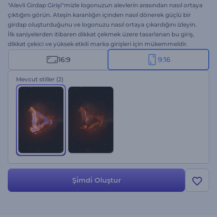
"Alevli Girdap Girişi"mizle logonuzun alevlerin arasından nasıl ortaya
çıktığını görün. Ateşin karanlığın içinden nasıl dönerek güçlü bir
girdap oluşturduğunu ve logonuzu nasıl ortaya çıkardığını izleyin.
İlk saniyelerden itibaren dikkat çekmek üzere tasarlanan bu giriş,
dikkat çekici ve yüksek etkili marka girişleri için mükemmeldir.
Sadece logonuzu yükleyin, mesajınızı yazın ve son dokunuş için arka
16:9
9:16
plan müziği seçin. Şimdi oluşturun ve logonuzun alevlerin arasından
nasıl fırladığını görün!
Mevcut stiller
(2)
Şi̇mdi̇ Oluştur