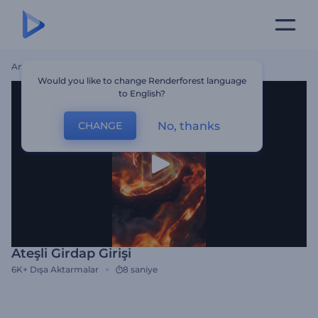
Ana Sayfa
Şablonlar
Ateşli Girdap Girişi
Would you like to change Renderforest language
to English?
No, thanks
CHANGE
Ateşli Girdap Girişi
6K+
Dışa Aktarmalar
8 saniye