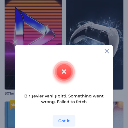
80'ler Retro Giriş Videosu
Islak Joystick İntro
Bir şeyler yanlış gitti. Something went
wrong. Failed to fetch
Got it