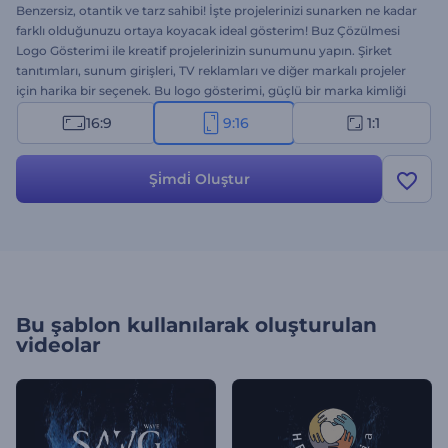
Benzersiz, otantik ve tarz sahibi! İşte projelerinizi sunarken ne kadar
farklı olduğunuzu ortaya koyacak ideal gösterim! Buz Çözülmesi
Logo Gösterimi ile kreatif projelerinizin sunumunu yapın. Şirket
tanıtımları, sunum girişleri, TV reklamları ve diğer markalı projeler
için harika bir seçenek. Bu logo gösterimi, güçlü bir marka kimliği
oluşturma yolunda başarıyı garanti ediyor. Beklemeye gerek yok!
16:9
9:16
1:1
Hemen şimdi deneyin!
Şi̇mdi̇ Oluştur
Bu şablon kullanılarak oluşturulan
videolar