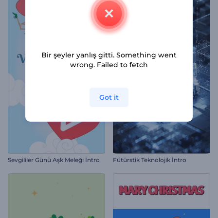
Bir şeyler yanlış gitti. Something went
wrong. Failed to fetch
Got it
Sevgililer Günü Aşk Meleği İntro
Fütürstik Teknolojik İntro