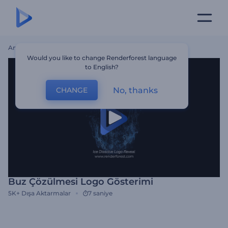
Ana Sayfa
Şablonlar
Buz Çözülmesi Logo Gösterimi
Would you like to change Renderforest language
to English?
No, thanks
CHANGE
Buz Çözülmesi Logo Gösterimi
5K+
Dışa Aktarmalar
7 saniye