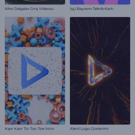
Altın Dalgalar Giriş Videosu
İşçi Bayramı Tebrik Kartı
Kıpır Kıpır Tic-Tac-Toe İntro
Alevli Logo Gösterimi