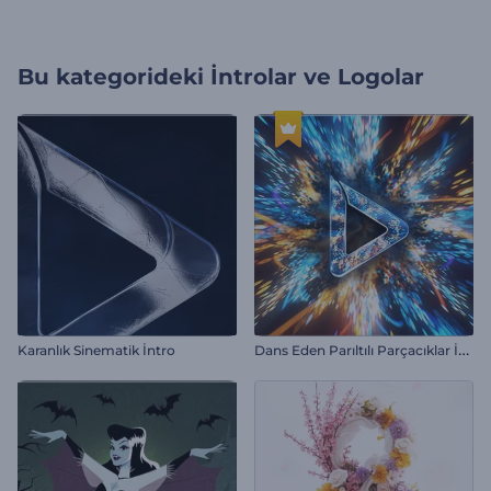
Bu kategorideki
İntrolar ve Logolar
D
ans Eden Parıltılı Parçacıklar İntro
Karanlık Sinematik İntro