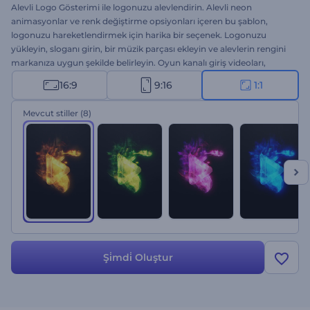
Alevli Logo Gösterimi ile logonuzu alevlendirin. Alevli neon
animasyonlar ve renk değiştirme opsiyonları içeren bu şablon,
logonuzu hareketlendirmek için harika bir seçenek. Logonuzu
yükleyin, sloganı girin, bir müzik parçası ekleyin ve alevlerin rengini
markanıza uygun şekilde belirleyin. Oyun kanalı giriş videoları,
dinamik sunumlar, reklam videoları, ürün lansmanları, etkinlik
16:9
9:16
1:1
introları vs. için ideal. Hemen oluşturun ve videolarınızı bugün
alevlendirin!
Mevcut stiller
(8)
Şi̇mdi̇ Oluştur