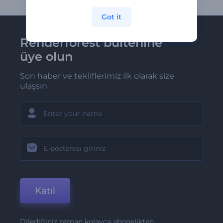
Got it
Renderforest bültenine
üye olun
Son haber ve tekliflerimiz ilk olarak size
ulaşsın
Katıl
Dilediğiniz zaman kolayca abonelikten