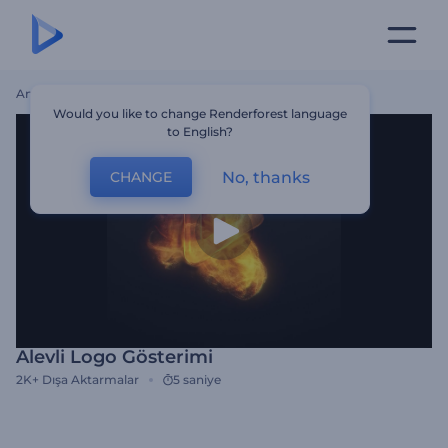
Ana Sayfa
Şablonlar
Alevli Logo Gösterimi
Would you like to change Renderforest language
to English?
No, thanks
CHANGE
Alevli Logo Gösterimi
2K+
Dışa Aktarmalar
5 saniye