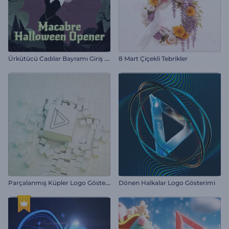
Ü
rkütücü Cadılar Bayramı Giriş Videosu
8 Mart Çiçekli Tebrikler
P
arçalanmış Küpler Logo Gösterimi
Dönen Halkalar Logo Gösterimi