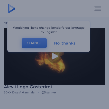
Ana Sayfa
Şablonlar
Alevli Logo Gösterimi
Would you like to change Renderforest language
to English?
No, thanks
CHANGE
Alevli Logo Gösterimi
30K+
Dışa Aktarmalar
5 saniye