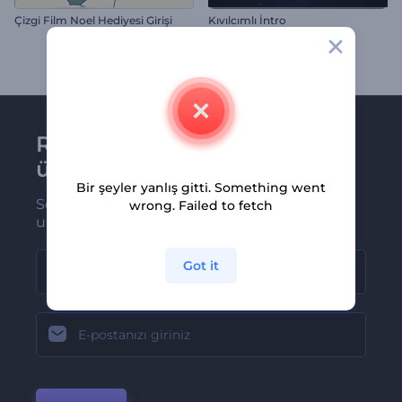
Çizgi Film Noel Hediyesi Girişi
Kıvılcımlı İntro
Renderforest bültenine
üye olun
Bir şeyler yanlış gitti. Something went
Son haber ve tekliflerimiz ilk olarak size
wrong. Failed to fetch
ulaşsın
Got it