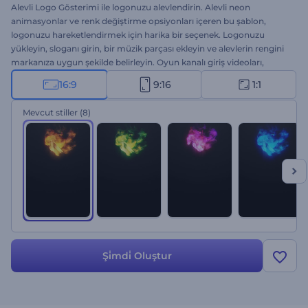
Alevli Logo Gösterimi ile logonuzu alevlendirin. Alevli neon
animasyonlar ve renk değiştirme opsiyonları içeren bu şablon,
logonuzu hareketlendirmek için harika bir seçenek. Logonuzu
yükleyin, sloganı girin, bir müzik parçası ekleyin ve alevlerin rengini
markanıza uygun şekilde belirleyin. Oyun kanalı giriş videoları,
dinamik sunumlar, reklam videoları, ürün lansmanları, etkinlik
16:9
9:16
1:1
introları vs. için ideal. Hemen oluşturun ve videolarınızı bugün
alevlendirin!
Mevcut stiller
(8)
Şi̇mdi̇ Oluştur