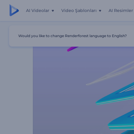
AI Videolar
Video Şablonları
AI Resimler
Ana Sayfa
Şablonlar
Çevrilen Katmanlar Logo Gösterim
Would you like to change Renderforest language to English?