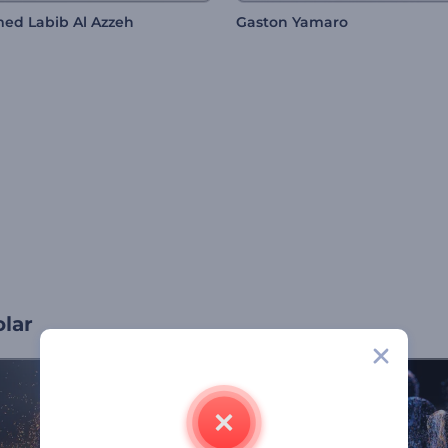
d Labib Al Azzeh
Gaston Yamaro
olar