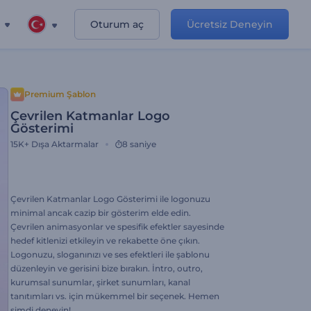
Oturum aç
Ücretsiz Deneyin
Premium Şablon
Çevrilen Katmanlar Logo
Gösterimi
15K+
Dışa Aktarmalar
8 saniye
Çevrilen Katmanlar Logo Gösterimi ile logonuzu
minimal ancak cazip bir gösterim elde edin.
Çevrilen animasyonlar ve spesifik efektler sayesinde
hedef kitlenizi etkileyin ve rekabette öne çıkın.
Logonuzu, sloganınızı ve ses efektleri ile şablonu
düzenleyin ve gerisini bize bırakın. İntro, outro,
kurumsal sunumlar, şirket sunumları, kanal
tanıtımları vs. için mükemmel bir seçenek. Hemen
şimdi deneyin!