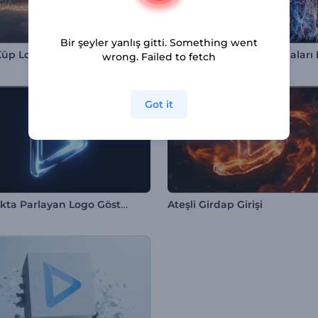
Bir şeyler yanlış gitti. Something went
 Küp Logo
wrong. Failed to fetch
Got it
Karanlıkta Parlayan Logo Gösterimi
Ateşli Girdap Girişi