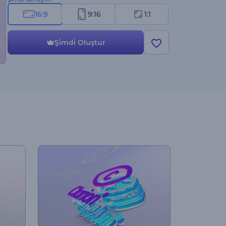
16:9
9:16
1:1
Şi̇mdi̇ Oluştur