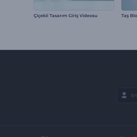
Çiçekli Tasarım Giriş Videosu
Taş Bl