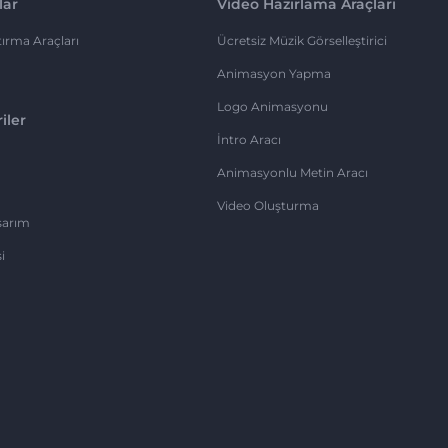
lar
Video Hazırlama Araçları
ırma Araçları
Ücretsiz Müzik Görselleştirici
Animasyon Yapma
Logo Animasyonu
iler
İntro Aracı
Animasyonlu Metin Aracı
Video Oluşturma
sarım
i