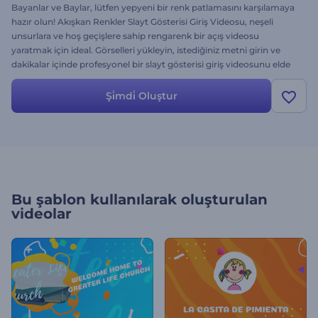
Bayanlar ve Baylar, lütfen yepyeni bir renk patlamasını karşılamaya
hazır olun! Akışkan Renkler Slayt Gösterisi Giriş Videosu, neşeli
unsurlara ve hoş geçişlere sahip rengarenk bir açış videosu
yaratmak için ideal. Görselleri yükleyin, istediğiniz metni girin ve
dakikalar içinde profesyonel bir slayt gösterisi giriş videosunu elde
edin. Projenizi tamamlamak için cazip ve neşeli bir müzik eklemeyi
de unutmayın! Sunumlar, TV reklamları, kutlama amaçlı slayt
Şi̇mdi̇ Oluştur
gösterileri ve daha fazlası için mükemmel bir seçim. Hemen
deneyin ve dinleyicileri neşeli bir moda sokmayı garanti altına alın!
Bu şablon kullanılarak oluşturulan
videolar