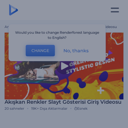
Ana Sayfa
Şablonlar
Akışkan Renkler Slayt Gösterisi Giriş Videosu
Would you like to change Renderforest language
to English?
No, thanks
CHANGE
Akışkan Renkler Slayt Gösterisi Giriş Videosu
20
sahneler
19K+
Dışa Aktarmalar
Esnek