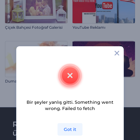
Çiçek Bahçesi Fotoğraf Galerisi
YouTube Reklamı
Dumanlı Slayt Gösterisi
Bodhi Günü Animasyonları
Bir şeyler yanlış gitti. Something went
wrong. Failed to fetch
Renderforest bültenine
Got it
üye olun