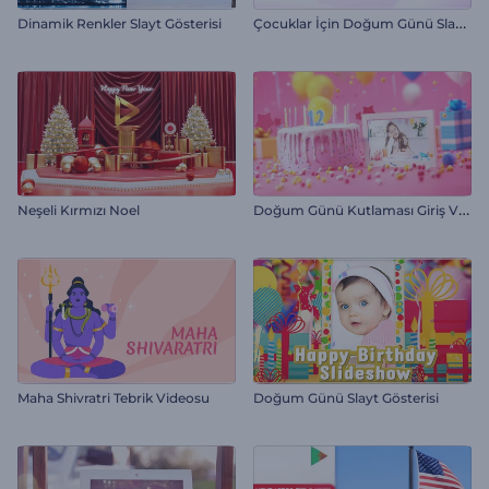
Ç
ocuklar İçin Doğum Günü Slayt Gösterisi
Dinamik Renkler Slayt Gösterisi
D
oğum Günü Kutlaması Giriş Videosu
Neşeli Kırmızı Noel
Maha Shivratri Tebrik Videosu
Doğum Günü Slayt Gösterisi