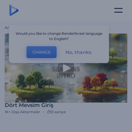
Ana Sayfa
Şablonlar
Dört Mevsim Giriş
Would you like to change Renderforest language
to English?
No, thanks
CHANGE
Dört Mevsim Giriş
1K+
Dışa Aktarmalar
10 saniye