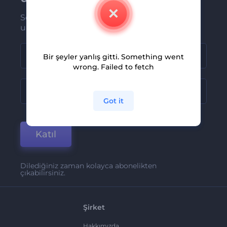
Son haber ve tekliflerimiz ilk olarak size
ulaşsın
Bir şeyler yanlış gitti. Something went
wrong. Failed to fetch
Got it
Katıl
Dilediğiniz zaman kolayca abonelikten
çıkabilirsiniz.
Şirket
Hakkımızda