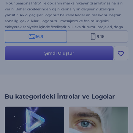
"Four Seasons Intro" ile doğanın marka hikayenizi anlatmasına izin
verin. Bahar çiçeklerinden kışın karına, yılın değişen güzelliğini
yansıtır. Akıcı geçişler, logonuz belirene kadar animasyonu baştan
sona ilgi çekici kılar. Logonuzu, mesajınızı ve fon müziğinizi
ekleyerek saniyeler içinde özelleştirin. Hava durumu projeleri, doğa
sunumları, çevre içerikleri, iklim raporları, seyahat videoları ve daha
16:9
9:16
fazlası için mükemmeldir. Hemen oluşturun!
Şi̇mdi̇ Oluştur
Bu kategorideki
İntrolar ve Logolar