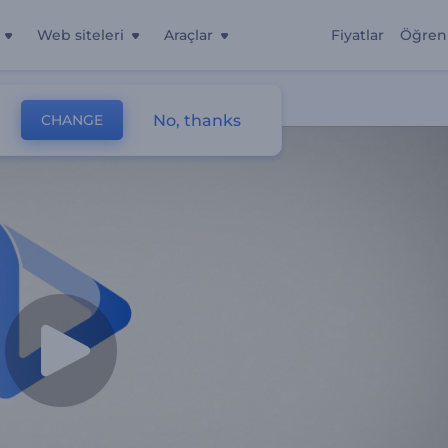
Web siteleri
Araçlar
Fiyatlar
Öğren
No, thanks
CHANGE