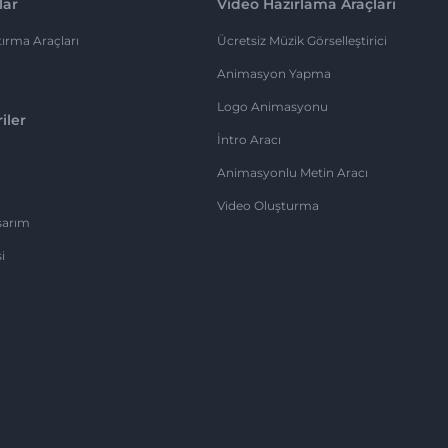
lar
Video Hazırlama Araçları
ırma Araçları
Ücretsiz Müzik Görselleştirici
Animasyon Yapma
Logo Animasyonu
iler
İntro Aracı
Animasyonlu Metin Aracı
Video Oluşturma
sarım
i