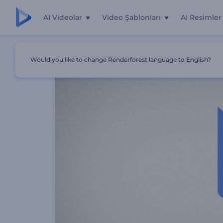
AI Videolar
Video Şablonları
AI Resimler
Ana Sayfa
Şablonlar
Pul Logo Gösterimi
Would you like to change Renderforest language to English?