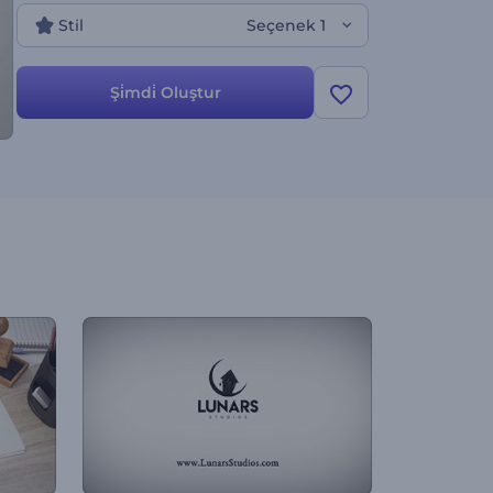
Stil
Seçenek 1
Şi̇mdi̇ Oluştur