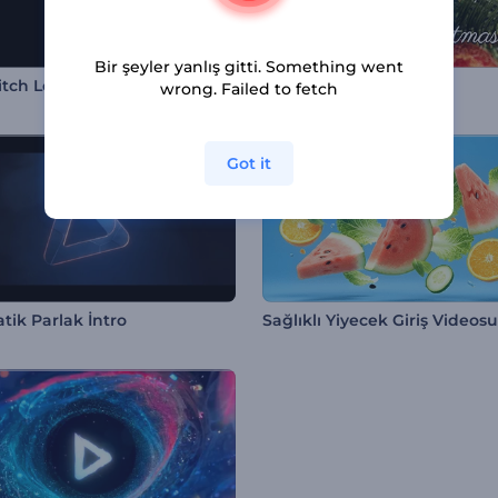
Bir şeyler yanlış gitti. Something went
litch Logo Gösterimi
Işıltılı Noel Süsleri İntro
wrong. Failed to fetch
Got it
tik Parlak İntro
Sağlıklı Yiyecek Giriş Videosu