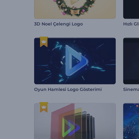
3D Noel Çelengi Logo
Hızlı G
Oyun Hamlesi Logo Gösterimi
Sinema