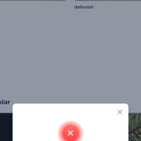
deborah
olar