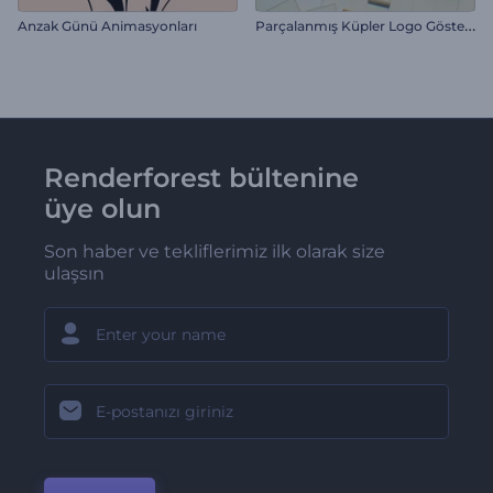
P
arçalanmış Küpler Logo Gösterimi
Anzak Günü Animasyonları
Renderforest bültenine
üye olun
Son haber ve tekliflerimiz ilk olarak size
ulaşsın