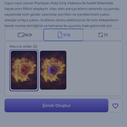
Cayır cayır yanan Parlayan Ateş Giriş Videosu ile hedef kitlenizde
heyecanın filitini ateşleyin. Alev alan parçacıkların ekranda uçuşması
sayesinde tüm gözler üzerinize çevrilsin ve içeriklerinizin yakıcı
enerjisi ortaya çıksın. Kullanıcı dostu editörünüz ile tüm bileşenlerin
kendi marka kimliğiniz ve temanız ile uyumlu hale getirmek için
kolayca kişiselleştirebilirsiniz. Logonuzu yükleyin, sloganı girin,
16:9
9:16
1:1
arkaplan müziği ekleyin ve izleyicileri büyüleyen bir giriş videosu
elde edin. Bu yüksek enerjili şablonu tanıtım, trailer, sunum girişleri
Mevcut stiller
(2)
ya da alevli bir etki yapması gereken her türlü proje için
değerlendirin. Hemen oluşturun!
Şi̇mdi̇ Oluştur