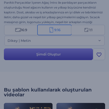
Parıltılı Parçacıklar İçeren Ağaç İntro ile parıldayan parçacıkların
oluşturduğu Noel ağacını kullanın ve yılbaşı büyüsüne kendinizi
kaptırın. Dost, akraba ve iş arkadaşlarınıza en iyi dilek ve tebriklerinizi
iletin; daha güzel ve neşeli bir yılbaşı geçirmelerini sağlayın. Sıcacık
mesajınızı girin, logonuzu yükleyin, neşeli bir arkaplan müziği
ekleyin ve benzersiz bir yeni yıl mesajı oluşturun. Yılbaşı introları,
16:9
9:16
1:1
tebrik videoları, Noel partisi davetiyeleri ve diğer birçok proje için
mükemmel bir seçenek. Hemen şimdi deneyin!
Dikey | Metin
Şi̇mdi̇ Oluştur
Bu şablon kullanılarak oluşturulan
videolar