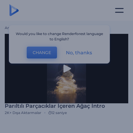
Ana Sayfa
Şablonlar
Parıltılı Parçacıklar İçeren Ağaç İntro
Would you like to change Renderforest language
to English?
No, thanks
CHANGE
Parıltılı Parçacıklar İçeren Ağaç İntro
2K+
Dışa Aktarmalar
12 saniye