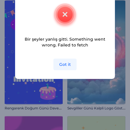
Bir şeyler yanlış gitti. Something went
wrong. Failed to fetch
Got it
R
engarenk Doğum Günü Davetiyesi
S
evgililer Günü Kalpli Logo Gösterimi