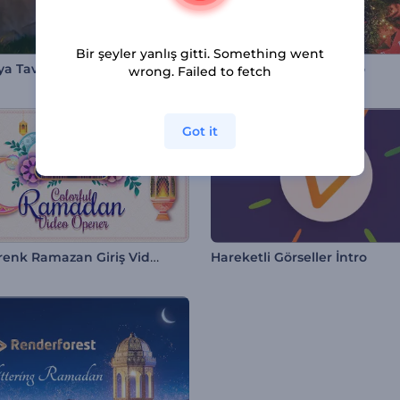
Bir şeyler yanlış gitti. Something went
ya Tavşanı Maceraları
Neşeli Noel Topları İntro
wrong. Failed to fetch
Got it
Rengarenk Ramazan Giriş Videosu
Hareketli Görseller İntro