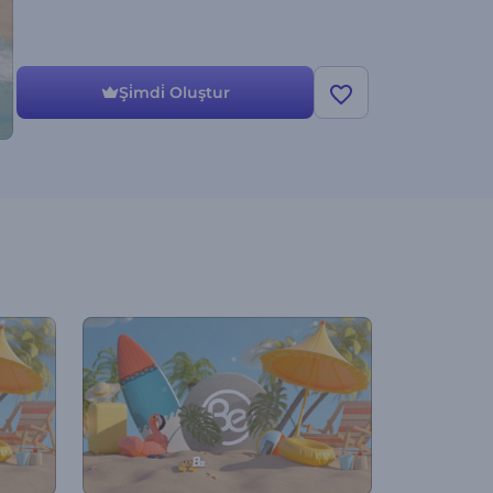
Şi̇mdi̇ Oluştur