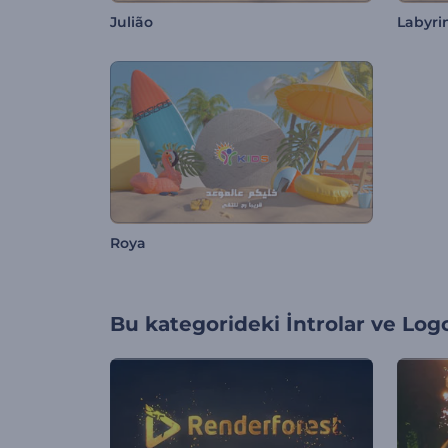
Julião
Labyri
Roya
Bu kategorideki
İntrolar ve Log