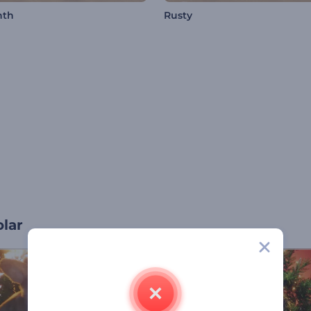
nth
Rusty
olar