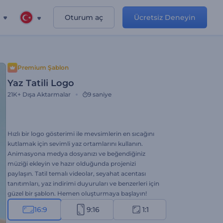
Oturum aç
Ücretsiz Deneyin
Premium Şablon
Yaz Tatili Logo
21K+
Dışa Aktarmalar
9 saniye
Hızlı bir logo gösterimi ile mevsimlerin en sıcağını
kutlamak için sevimli yaz ortamlarını kullanın.
Animasyona medya dosyanızı ve beğendiğiniz
müziği ekleyin ve hazır olduğunda projenizi
paylaşın. Tatil temalı videolar, seyahat acentası
tanıtımları, yaz indirimi duyuruları ve benzerleri için
güzel bir şablon. Hemen oluşturmaya başlayın!
16:9
9:16
1:1