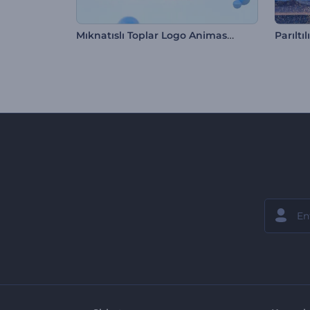
Mıknatıslı Toplar Logo Animasyonu
Parıltı