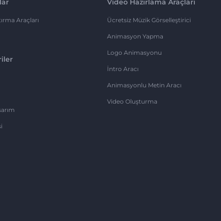
lar
Video Hazırlama Araçları
ırma Araçları
Ücretsiz Müzik Görselleştirici
Animasyon Yapma
Logo Animasyonu
iler
İntro Aracı
Animasyonlu Metin Aracı
Video Oluşturma
sarım
i