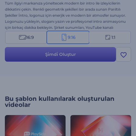
Tüm ilgiyi markanıza yöneltecek modern bir intro ile izleyicilerin
dikkatini çekin. Renkli geometrik şekilleri bir arada sunan Parıltılı
Şekiller İntro, logonuz için enerjik ve modern bir atmosfer sunuyor.
Logonuzu yükleyin, sloganı yazın ve profesyonel intro animasyonu
için birkaç dakika bekleyin. Şirket sunumları, YouTube kanalı
introları, kurumsal sunumlar, TV reklamları gibi birçok proje ile
16:9
9:16
1:1
uyumlu. Bu harika video şablonunu kullanarak projelerinize bol
miktarda canlılık ve enerji katın. Şimdi deneyin!
Şi̇mdi̇ Oluştur
Bu şablon kullanılarak oluşturulan
videolar