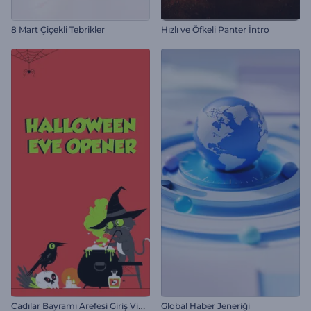
8 Mart Çiçekli Tebrikler
Hızlı ve Öfkeli Panter İntro
C
adılar Bayramı Arefesi Giriş Videosu
Global Haber Jeneriği