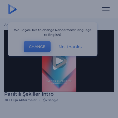
Ana Sayfa
Şablonlar
Parıltılı Şekiller İntro
Would you like to change Renderforest language
to English?
No, thanks
CHANGE
Parıltılı Şekiller İntro
3K+
Dışa Aktarmalar
7 saniye