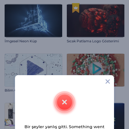
İmgesel Neon Küp
Sıcak Patlama Logo Gösterimi
Bilim Çizimleri Logo
3D Spiral Şekilli Logo
Bir şeyler yanlış gitti. Something went