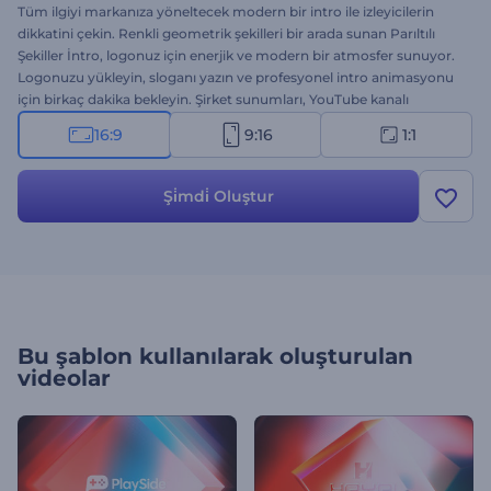
Tüm ilgiyi markanıza yöneltecek modern bir intro ile izleyicilerin
dikkatini çekin. Renkli geometrik şekilleri bir arada sunan Parıltılı
Şekiller İntro, logonuz için enerjik ve modern bir atmosfer sunuyor.
Logonuzu yükleyin, sloganı yazın ve profesyonel intro animasyonu
için birkaç dakika bekleyin. Şirket sunumları, YouTube kanalı
introları, kurumsal sunumlar, TV reklamları gibi birçok proje ile
16:9
9:16
1:1
uyumlu. Bu harika video şablonunu kullanarak projelerinize bol
miktarda canlılık ve enerji katın. Şimdi deneyin!
Şi̇mdi̇ Oluştur
Bu şablon kullanılarak oluşturulan
videolar