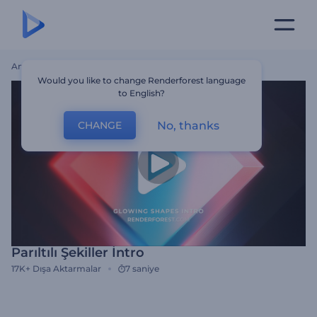
Ana Sayfa
Şablonlar
Parıltılı Şekiller İntro
Would you like to change Renderforest language
to English?
No, thanks
CHANGE
Parıltılı Şekiller İntro
17K+
Dışa Aktarmalar
7 saniye