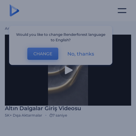
Ana Sayfa
Şablonlar
Altın Dalgalar Giriş Videosu
Would you like to change Renderforest language
to English?
No, thanks
CHANGE
Altın Dalgalar Giriş Videosu
5K+
Dışa Aktarmalar
7 saniye