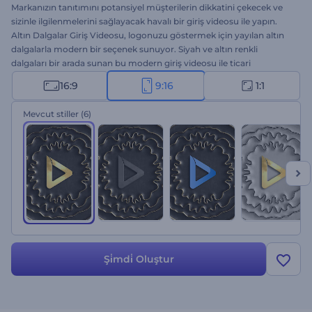
Markanızın tanıtımını potansiyel müşterilerin dikkatini çekecek ve
sizinle ilgilenmelerini sağlayacak havalı bir giriş videosu ile yapın.
Altın Dalgalar Giriş Videosu, logonuzu göstermek için yayılan altın
dalgalarla modern bir seçenek sunuyor. Siyah ve altın renkli
dalgaları bir arada sunan bu modern giriş videosu ile ticari
projelerinizi başarıya ulaştırın. Logonuzu yükleyin, sloganınızı girin
16:9
9:16
1:1
ve profesyonel giriş animasyonunu birkaç dakikada elinizde bilin.
Kurumsal giriş videoları, ürün lansmanları, kuyumcu tanıtımları vs.
Mevcut stiller
(6)
için mükemmel bir seçenek. Projenize zarif bir dokunuş yapın ve
modern giriş videosu ile hedef kitleniz üzerinde kalıcı bir etki bırakın.
Hemen şimdi deneyin!
Şi̇mdi̇ Oluştur