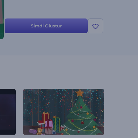
Şi̇mdi̇ Oluştur