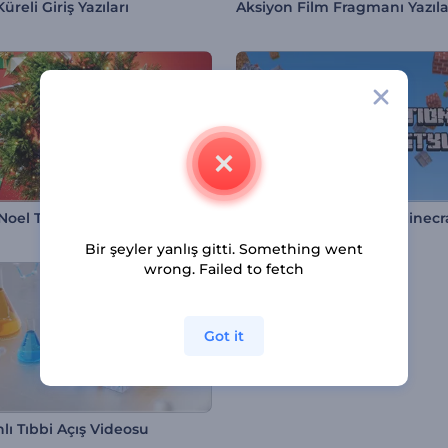
üreli Giriş Yazıları
Aksiyon Film Fragmanı Yazıla
Noel Topları İntro
Bir şeyler yanlış gitti. Something went
wrong. Failed to fetch
Got it
lı Tıbbi Açış Videosu