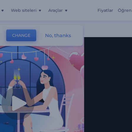
Web siteleri
Araçlar
Fiyatlar
Öğren
No, thanks
CHANGE