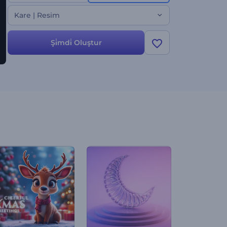
aşkınızı gösterin!
Kare | Resim
Şi̇mdi̇ Oluştur