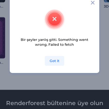
Ürkütücü Cadılar Bayramı Giriş Videosu
Toz Pembe Romantik Slayt Gösterisi
Divali Tebrik Animasyonları
Bir şeyler yanlış gitti. Something went
wrong. Failed to fetch
Got it
Hindistan Bağımsızlık Günü Animasyonları
Cam Tabela Giriş Videosu
Işıklı Ramazan Giriş Videosu
Renderforest bültenine üye olun