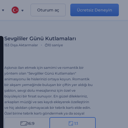
Oturum aç
Ücretsiz Deneyin
Sevgililer Günü Kutlamaları
153
Dışa Aktarmalar
10 saniye
Aşkınızı ilan etmek için samimi ve romantik bir
yöntem olan "Sevgililer Günü Kutlamaları"
animasyonu ile hislerinizi ortaya koyun. Romantik
bir akşam yemeğinde buluşan bir çiftin yer aldığı bu
şablon, sevgi dolu mesajlarınız için özel ve
büyüleyici bir fırsat sunuyor. En güzel dilekleriniz,
arkaplan müziği ve ses kaydı ekleyerek özelleştirin
ve hiç akıldan çıkmayacak bir tebrik kartı elde edin.
Özel birine tebrik kartı göndermek ya da sosyal
medya kanallarınızda neşeli postlar paylaşmak için
16:9
1:1
mükemmel bir seçenek. Hemen oluşturun ve