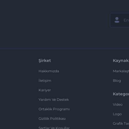
Şirket
Kaynak
Hakkımızda
Markalaşt
İletişim
Blog
Kariyer
Kategor
Yardım Ve Destek
Video
Ortaklık Programı
Logo
Gizlilik Politikası
Grafik Ta
Şartlar Ve Koşullar