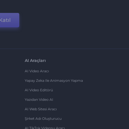
Katıl
AI Araçları
AI Video Aracı
Yapay Zeka Ile Animasyon Yapma
AI Video Editörü
Yazıdan Video AI
AI Web Sitesi Aracı
Şirket Adı Oluşturucu
AI TikTok Videosu Aracı