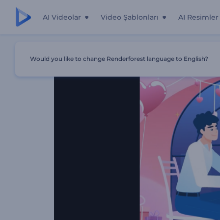
AI Videolar
Video Şablonları
AI Resimler
Ana Sayfa
Şablonlar
Sevgililer Günü Kutlamaları
Would you like to change Renderforest language to English?