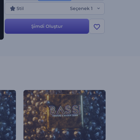
olan bu intro. Hemen deneyin!
Stil
Seçenek 1
Şi̇mdi̇ Oluştur