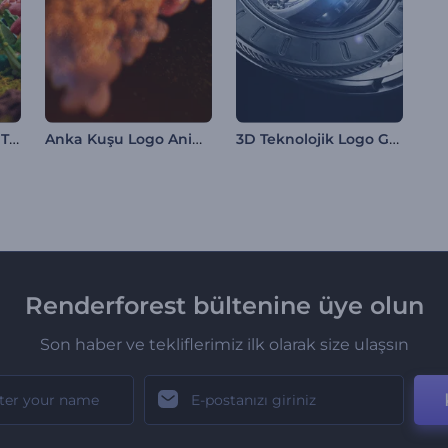
Paskalya Kil Logosu Tanıtımı
Anka Kuşu Logo Animasyonu
3D Teknolojik Logo Gösterimi
Renderforest bültenine üye olun
Son haber ve tekliflerimiz ilk olarak size ulaşsın