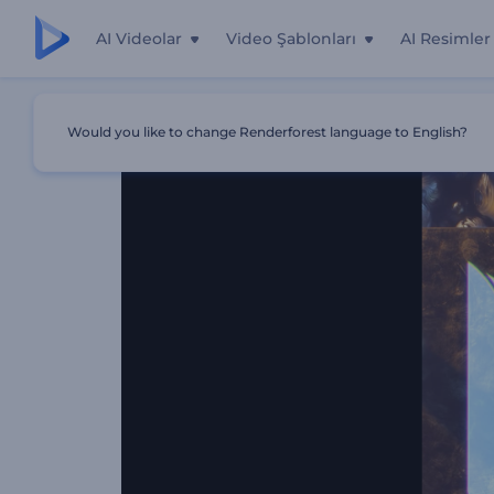
AI Videolar
Video Şablonları
AI Resimler
Ana Sayfa
Şablonlar
Metal Küreler Giriş Videosu
Would you like to change Renderforest language to English?