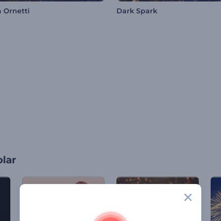
 Ornetti
Dark Spark
olar