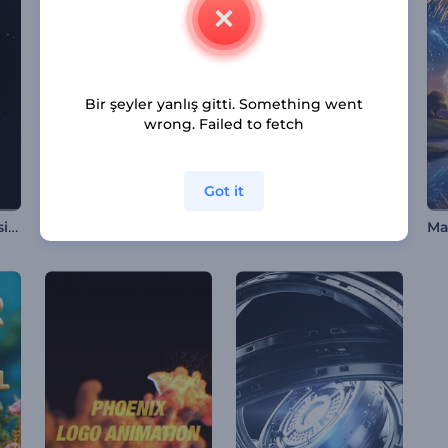
Bir şeyler yanlış gitti. Something went
wrong. Failed to fetch
Got it
Türbülanslı Su Küresi Logo
La Tomatina Animasyonları
Işıltılı Ramazan Girişi
Ma