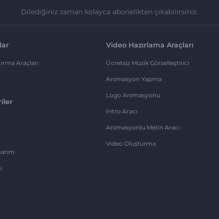
Dilediğiniz zaman kolayca abonelikten çıkabilirsiniz.
lar
Video Hazırlama Araçları
ırma Araçları
Ücretsiz Müzik Görselleştirici
Animasyon Yapma
Logo Animasyonu
iler
İntro Aracı
Animasyonlu Metin Aracı
Video Oluşturma
sarım
i