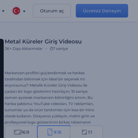
Oturum aç
Ücretsiz Deneyin
Metal Küreler Giriş Videosu
2K+
Dışa Aktarmalar
7 saniye
Markanızın profilini güçlendirmek ve herkes
tarafından bilinmek için ideal bir seçenek mi
arıyorsunuz? Metalik Küreler Giriş Videosu ile
çarpıcı bir logo gösterimi hazırlayın; 10 saniye
zaman ayırarak markanızın bilinirliğini artırın. Bu
harika şablonu; YouTube videoları, TV reklamları,
sunumlar ya da ürün tanıtımları için kısa bir intro
olarak kullanın. Dosyanızı yükleyin, metni girin ve
profesyonel logo gösterimini birkaç tıklamanın
ardından izleyin. Süper yaratıcı pazarlama
16:9
9:16
1:1
yaklaşımınız ile herkesi etkilemek için tek ihtiyacınız