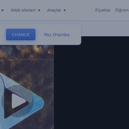
Web siteleri
Araçlar
Fiyatlar
Öğren
No, thanks
CHANGE