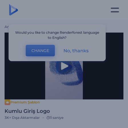
Ana Sayfa
Şablonlar
Kumlu Giriş Logo
Would you like to change Renderforest language
to English?
No, thanks
CHANGE
Premium Şablon
Kumlu Giriş Logo
3K+
Dışa Aktarmalar
11 saniye