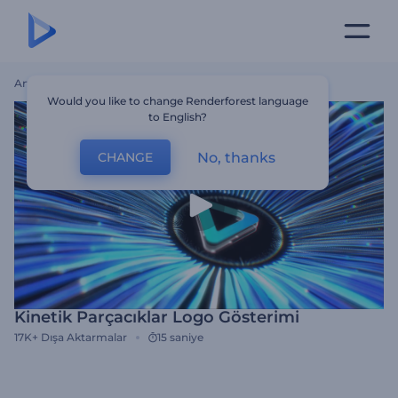
Ana Sayfa
Şablonlar
Kinetik Parçacıklar Logo Gösterimi
Would you like to change Renderforest language
to English?
No, thanks
CHANGE
Kinetik Parçacıklar Logo Gösterimi
17K+
Dışa Aktarmalar
15 saniye