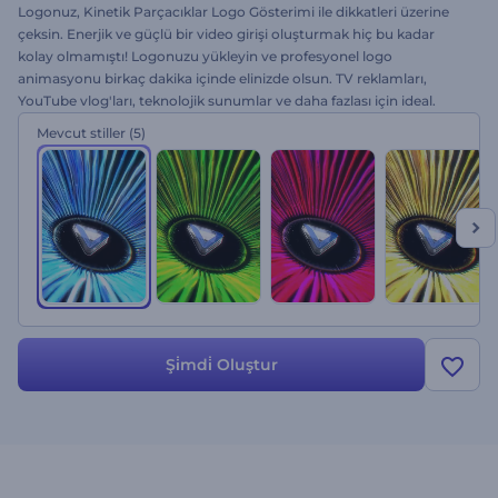
Logonuz, Kinetik Parçacıklar Logo Gösterimi ile dikkatleri üzerine
çeksin. Enerjik ve güçlü bir video girişi oluşturmak hiç bu kadar
kolay olmamıştı! Logonuzu yükleyin ve profesyonel logo
animasyonu birkaç dakika içinde elinizde olsun. TV reklamları,
YouTube vlog'ları, teknolojik sunumlar ve daha fazlası için ideal.
Kinetik parçacıkları ücretsiz deneyin ve izleyicilerinizi şaşırtmaya
Mevcut stiller
(5)
başlayın!
Şi̇mdi̇ Oluştur