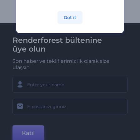
Got it
Renderforest bültenine
üye olun
Son haber ve tekliflerimiz ilk olarak size
ulaşsın
Katıl