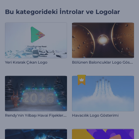
Bu kategorideki
İntrolar ve Logolar
B
ölünen Baloncuklar Logo Gösterimi
Yeri Kırarak Çıkan Logo
R
endy'nin Yılbaşı Havai Fişekleri İntro
Havacılık Logo Gösterimi