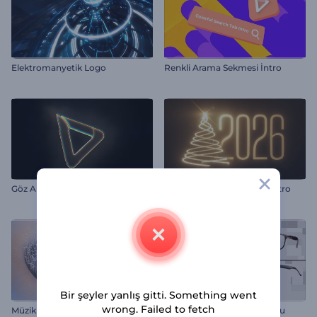
Elektromanyetik Logo
Renkli Arama Sekmesi İntro
Göz Alıcı Glitch Logo Gösterimi
Yanıp Sönen Noel Işıkları İntro
Bir şeyler yanlış gitti. Something went
wrong. Failed to fetch
Müzikli Logo Gösterimi
Optik İçin Sade Giriş Videosu