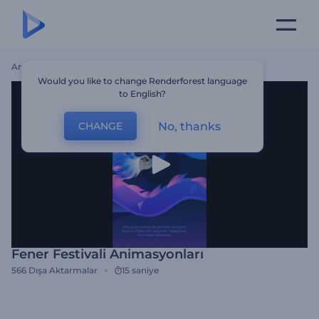
Ana Sayfa
Şablonlar
Fener Festivali Animasyonları
Would you like to change Renderforest language
to English?
No, thanks
CHANGE
Fener Festivali Animasyonları
566
Dışa Aktarmalar
15 saniye