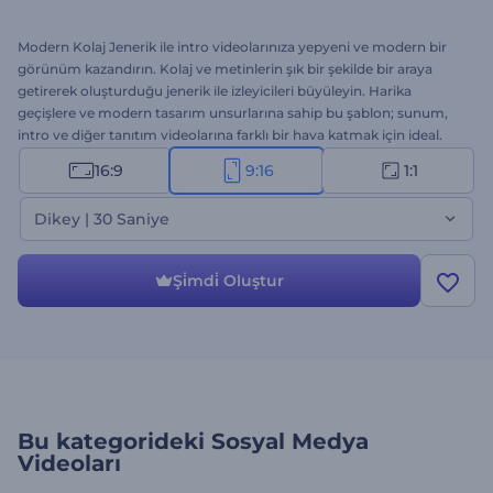
Modern Kolaj Jenerik ile intro videolarınıza yepyeni ve modern bir
görünüm kazandırın. Kolaj ve metinlerin şık bir şekilde bir araya
getirerek oluşturduğu jenerik ile izleyicileri büyüleyin. Harika
geçişlere ve modern tasarım unsurlarına sahip bu şablon; sunum,
intro ve diğer tanıtım videolarına farklı bir hava katmak için ideal.
Kendi resim, video, metin, arkaplan müziği ya da ses kaydınız ile
16:9
9:16
1:1
özelleştirin ve benzersiz tarzınızı yansıtın. Hemen oluşturun ve
içeriğinizi öne çıkarın.
Dikey | 30 Saniye
Şi̇mdi̇ Oluştur
Bu kategorideki
Sosyal Medya
Videoları