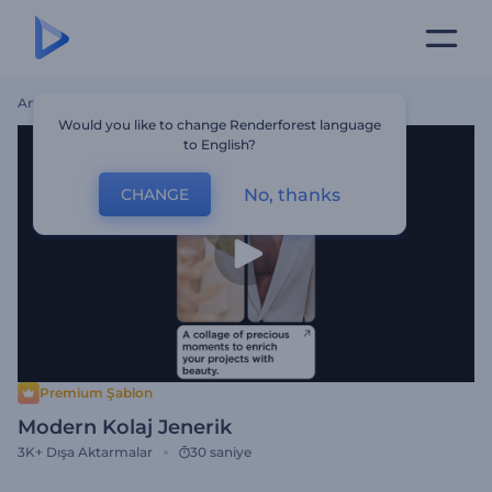
Ana Sayfa
Şablonlar
Modern Kolaj Jenerik
Would you like to change Renderforest language
to English?
No, thanks
CHANGE
Premium Şablon
Modern Kolaj Jenerik
3K+
Dışa Aktarmalar
30 saniye